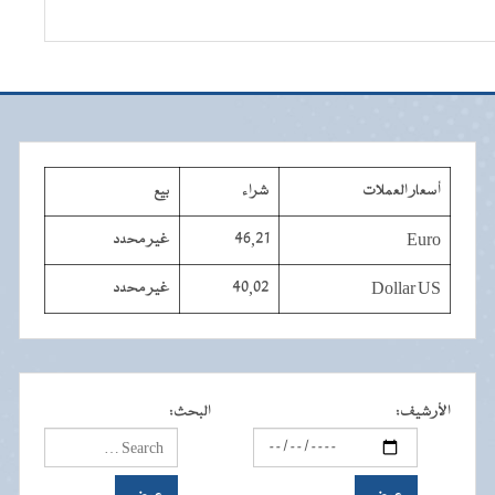
أسعار العملات
شراء
بيع
Euro
46,21
غير محدد
Dollar US
40,02
غير محدد
الأرشيف
:
البحث
: