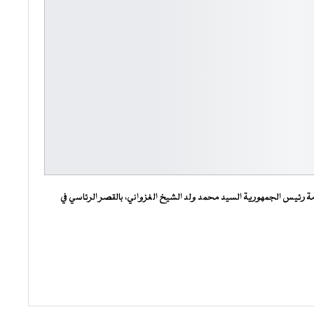
لاثنين 20 مايو 2024، تحت رئاسة فخامة رئيس الجمهورية السيد محمد ولد الشيخ الغزواني، بالقصر الرئاسي في