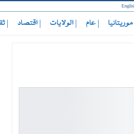
Englis
 موريتانيا
| عام
| الولايات
| اقتصاد
| ثق