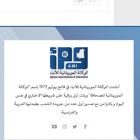
السابق
التالي
أنشئت الوكالة الموريتانية للأنباء في فاتح يوليو 1975 باسم "الوكالة
الموريتانية للصحافة" وبثت أول برقية على شريطها الإخباري في نفس
اليوم و بالتزامن مع صدور أول عدد من جريدة الشعب بطبعتيها العربية
والفرنسية.