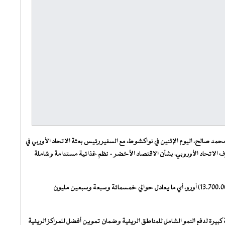
محمد صالح، اليوم الإثنين في نواكشوط، مع السفير رئيس بعثة الاتحاد الأوربي في
 الاتحاد الأوروبي، بشأن الاقتصاد الأخضر – نظم غذائية مستدامة وشاملة
ويبلغ الغلاف المالي لهذا التمويل ثلاثة عشر مليون وسبعمائة ألف (13.700.000) أورو، أي ما يعادل حوالي خمسمائة وسبعة وسبعين مليون
يرة لدفع النمو الشامل للمناطق الريفية وضمان تموين أفضل للمراكز الريفية