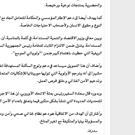
والحضرية بمنتجات نوعية ورخيصة.
كما يهدف أيضا إلى دعم الإطار المؤسسي والحكامة للتعامل الجاد مع ا
النوع وحقوق الانسان ولأصحاب الاحتياجات الخاصة.
وبين معالي وزير الاقتصاد والتنمية المستدامة، في كلمة بالمناسبة،
المستدامة، يتنزل ضمن الالتزام الثابت لفخامة رئيس الجمهورية ال
الريفية التي حظيت باهتمام كبير ضمن “أولوياتي الموسع”.
وأضاف أن هذا التمويل سيساعد في دعم ولوج الساكنة المستهدفة لغ
مشيرا إلى أنه يترجم الأولوية التي توليها موريتانيا للإشكاليات الم
وتدعيم الأمن الغذائي وخلق فرص العمل.
وبدوره قال سعادة السفير رئيس بعثة الاتحاد الأوروبي، إن هذا الإجراء
للتحديات العديدة التي تنشأ بشكل متكرر فيما يتعلق بانعدام الأمن ا
وأشار إلى أن الهدف من الاتفاقية هو دعم نظام غذائي صحي وآمن ومتن
والمسؤولة بيئيا والمتكيفة مع تغير المناخ.
مشاركة: