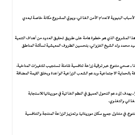
لأسباب البنيوية لانعدام الأمن الغذائي، ويولي المشروع مكانة خاصة لبعدي
 أن هذا المشروع، الذي هو خطوة هامة على طريق تحقيق العديد من أهداف التنمية
سيد محمد ولد الشيخ الغزواني، بتحسين الظروف المعيشية لساكنة المناطق
ذاء صحي متنوع عبر ترقية زراعة تنافسية شاملة تستجيب للتغيرات المناخية،
تعلقة بالحماية الاجتماعية وبدعم الشعب الزراعية الواعدة وبخلق القيمة المضافة
 يهدف إلى دعم التحول العميق في النظم الغذائية في موريتانيا للاستجابة
لغذائي والتغذوي.
وع، في متناول جميع سكان موريتانيا، وتعزيز الزراعة المنتجة والتنافسية