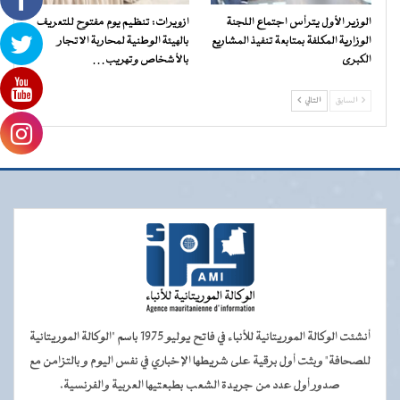
الوزير الأول يترأس اجتماع اللجنة
ازويرات: تنظيم يوم مفتوح للتعريف
الوزارية المكلفة بمتابعة تنفيذ المشاريع
بالهيئة الوطنية لمحاربة الاتجار
الكبرى
بالأشخاص وتهريب…
السابق
التالي
أنشئت الوكالة الموريتانية للأنباء في فاتح يوليو 1975 باسم "الوكالة الموريتانية
للصحافة" وبثت أول برقية على شريطها الإخباري في نفس اليوم و بالتزامن مع
صدور أول عدد من جريدة الشعب بطبعتيها العربية والفرنسية.