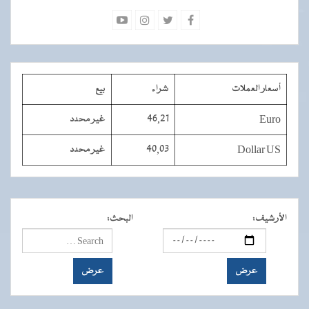
أسعار العملات
شراء
بيع
Euro
46,21
غير محدد
Dollar US
40,03
غير محدد
الأرشيف
:
البحث
: