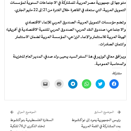
متوجها إلى جمهورية مصر العربية، للمشاركة في الاجتماعات السنوية لمؤسسات
التمويل العربية، التي ستعقد في القاهرة خلال الفترة من 21 إلى 22 مايو الجاري.
وتضم مؤسسات التمويل العربية: الصندوق العربي للإنماء الاقتصادي
والاجتماعي؛ صندوق النقد العربي؛ الصندوق العربي للتنمية الاقتصادية في أفريقيا؛
الهيئة العربية للاستثمار والإنماء الزراعي؛ المؤسسة العربية لضمان الاستثمار
وائتمان الصادرات.
ويرافق معالي الوزير في هذا السفر السيد يحيى ولد صدفي، المدير العام للخزينة
والمحاسبة العمومية.
مشاركة:
انقر
اضغط
انقر
انقر
اضغط
النقر
للمشاركة
للمشاركة
للمشاركة
للمشاركة
للطباعة
لإرسال
على
على
على
على
(فتح
رابط
فيسبوك
تويتر
WhatsApp
Telegram
في
عبر
(فتح
(فتح
(فتح
(فتح
نافذة
البريد
في
في
في
في
جديدة)
الإلكتروني
نافذة
نافذة
نافذة
نافذة
إلى
جديدة)
جديدة)
جديدة)
جديدة)
صديق
(فتح
الموضوع السابق
الموضوع الموالي
في
نافذة
رئيس الجمهورية يعود إلى نواكشوط
السفارة الفلسطينية بنواكشوط
جديدة)
بعد المشاركة في القمة العربية
تخلد الذكرى ال76 للنكبة