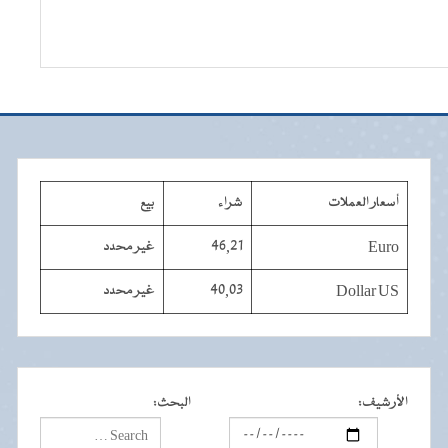
أسعار العملات
شراء
بيع
Euro
46,21
غير محدد
Dollar US
40,03
غير محدد
الأرشيف
:
البحث
: