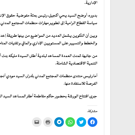
الإدارية.
بدوره، أوضح السيد يحي اكجيل، رئيس بعثة مفوضية حقوق الإنسان
سياسة القطاع الرامية إلى تطوير مهارات منظمات المجتمع المدني ل
وبين أن التكوين يشمل العديد من المواضيع من بينها طريقة إعداد 
والخطط والتسيير على المستويين الإداري والمالي وتقنيات المنا
من جانبها، ثمنت العمدة المساعد لبلدية أطار، السيدة مليكه بنت 
التنمية الاقتصادية الشاملة.
أما رئيس منتدى منظمات المجتمع المدني بآدرار، السيد مودي أنجا
الفرصة للاستفادة منها.
جرى افتتاح الورشة بحضور حاكم مقاطعة أطار المساعد السيد الوا
مشاركة:
انقر
اضغط
انقر
انقر
اضغط
النقر
للمشاركة
للمشاركة
للمشاركة
للمشاركة
للطباعة
لإرسال
على
على
على
على
(فتح
رابط
فيسبوك
تويتر
WhatsApp
في
Telegram
عبر