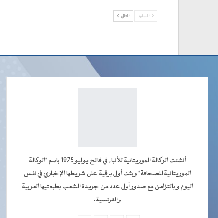
السابق
التالي
أنشئت الوكالة الموريتانية للأنباء في فاتح يوليو 1975 باسم "الوكالة
الموريتانية للصحافة" وبثت أول برقية على شريطها الإخباري في نفس
اليوم و بالتزامن مع صدور أول عدد من جريدة الشعب بطبعتيها العربية
والفرنسية.