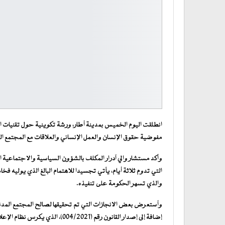
انطلقت اليوم الخميس بمدينة أطار، ورشة تكوينية حول تقنيات ال
مفوضية حقوق الإنسان والعمل الإنساني والعلاقات مع المجتمع المدني لصالح 25 من منظمات المجتم
وأكد مستشار والي آدرار المكلف بالشؤون السياسية والاجتماعية ال
التي تدوم ثلاثة أيام، يأتي تجسيدا للاهتمام البالغ الذي يوليه 
والذي تسهر الحكومة على تنفيذه.
وأستعرض بعض الانجازات التي تم تحقيقها لصالح المجتمع المدني 
إضافة إلى إصدار القانون رقم (021