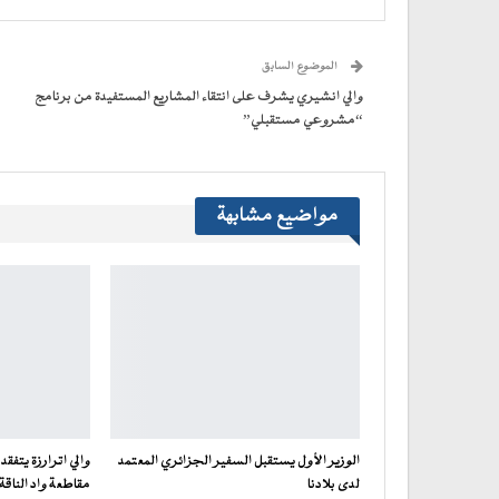
(فتح
(فتح
(فتح
(فتح
نافذة
البريد
في
في
في
في
جديدة)
الإلكتروني
نافذة
نافذة
نافذة
نافذة
إلى
جديدة)
جديدة)
جديدة)
جديدة)
صديق
(فتح
الموضوع السابق
في
نافذة
جديدة)
والي انشيري يشرف على انتقاء المشاريع المستفيدة من برنامج
“مشروعي مستقبلي”
مواضيع مشابهة
الوزير الأول يستقبل السفير الجزائري المعتمد
والي اترارزة يتفقد
لدى بلادنا
مقاطعة واد الناقة