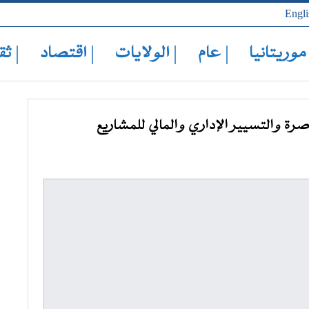
Engli
 موريتانيا
| عام
| الولايات
| اقتصاد
| ثق