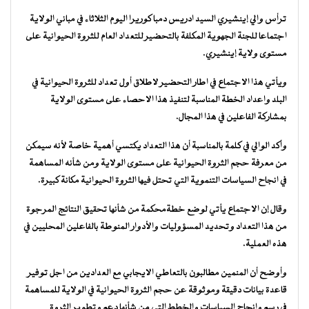
ترأس والي إينشيري السيد ادريس دمبا كوريرا اليوم الثلاثاء في مباني الولاية
اجتماعا للجنة الجهوية المكلفة بالتحضير للتعداد العام للثروة الحيوانية على
مستوى ولاية إينشيري.
ويأتي هذا الاجتماع في اطار التحضير لاطلاق أول تعداد للثروة الحيوانية في
البلد واعداد الخطة المناسبة لتنفيذ هذا الاحصاء على مستوى الولاية
بمشاركة الفاعلين في هذا المجال.
وأكد الوالي في كلمة بالمناسبة أن هذا التعداد يكتسي أهمية خاصة لأنه سيمكن
من معرفة حجم الثروة الحيوانية على مستوى الولاية ومن شأنه المساهمة
في انجاح السياسات التنموية التي تحتل فيها الثروة الحيوانية مكانة كبيرة.
وقال إن الاجتماع يأتي لوضع خطةمحكمة من شأنها تحقيق النتائج المرجوة
من هذا التعداد وتحديد المسؤوليات والأدوار المنوطة بالفاعلين المحليين في
هذه العملية.
وأوضح أن المنمين مطالبون بالتعاطي الايجابي مع العدادين من اجل توفير
قاعدة بيانات دقيقة وموثوقة عن حجم الثروة الحيوانية في الولاية للمساهمة
في رسم وانجاح السياسات والخطط التي من شأنها دعم وتطوير الثروة