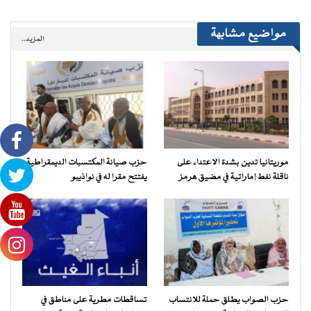
مواضيع مشابهة
المزيد..
موريتانيا تدين بشدة الاعتداء على
حزب صيانة المكتسبات الديمقراطية
ناقلة نفط إماراتية في مضيق هرمز
يفتتح مقرا له في نواذيبو
حزب الصواب يطلق حملة للانتساب
تساقطات مطرية على مناطق في