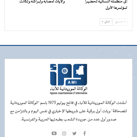
إلى منظمته النسائية تحضيرا
ولايات لعصابه ولبراكنه وتكانت
لمؤتمرها الأول
السابق
التالي
أنشئت الوكالة الموريتانية للأنباء في فاتح يوليو 1975 باسم "الوكالة الموريتانية
للصحافة" وبثت أول برقية على شريطها الإخباري في نفس اليوم و بالتزامن مع
صدور أول عدد من جريدة الشعب بطبعتيها العربية والفرنسية.