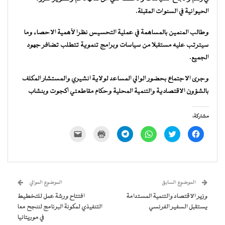
الحيوانية في السنوات المقبلة.
وطالب المنمين بالمساهمة في عملية التحسيس نظرا لأهمية الاحصاء وما
سيترتب عليه مستقبلا من سياسات وبرامج تنموية تتطلب تضافر جهود
الجميع.
وجرى الاجتماع بحضور الوالي المساعد لولاية انشيري والمستشار المكلف
بالشؤون الاقتصادية والتنمية المحلية وحكام مقاطعتي اكجوت وبنشاب
مشاركة:
انقر
اضغط
انقر
انقر
اضغط
النقر
للمشاركة
للمشاركة
للمشاركة
للمشاركة
للطباعة
لإرسال
على
على
على
على
(فتح
رابط
فيسبوك
تويتر
WhatsApp
Telegram
في
عبر
(فتح
(فتح
(فتح
(فتح
نافذة
البريد
في
في
في
في
جديدة)
الإلكتروني
نافذة
نافذة
نافذة
نافذة
إلى
جديدة)
جديدة)
جديدة)
جديدة)
صديق
(فتح
الموضوع السابق
الموضوع الموالي
في
نافذة
وزير الاقتصاد والتنمية المستدامة
افتتاح ورشة عمل للتخطيط
جديدة)
يستقبل السفير الفرنسي
التنفيذي لمكونة البرنامج لننجح معا
في موريتانيا