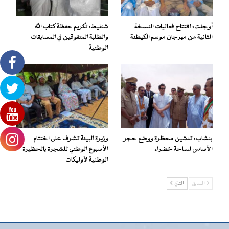
أوجفت: افتتاح فعاليات النسخة
شنقيط: تكريم حفظة كتاب الله
الثانية من مهرجان موسم الكيطنة
والطلبة المتفوقين في المسابقات
الوطنية
بنشاب: تدشين محظرة ووضع حجر
وزيرة البيئة تشرف على اختتام
الأساس لساحة خضراء
الأسبوع الوطني للشجرة بالحظيرة
الوطنية لآوليكات
السابق
التالي