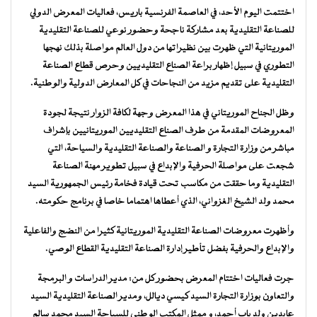
اختتمت اليوم الأحد، في العاصمة الفرنسية باريس، فعاليات المعرض الدولي
للصناعة التقليدية بعد مشاركة ناجحة وحضور نوعي للصناعة التقليدية
الموريتانية التي ظهرت بين نظيراتها من دول العالم مواصلة بذلك نهجها
التطوري في سبيل إظهار براعة الصناع التقليديين وحرص قطاع الصناعة
التقليدية على تقديم مزيد من النجاحات في كل المعارض الدولية والوطنية.
وظل الجناح الموريتاني في هذا المعرض وجهة لكافة الزوار نتيجة لجودة
المعروضات المقدمة من طرف الصناع التقليديين الموريتانيين بإشراف
مباشر من وزارة التجارة و الصناعة والصناعة التقليدية والسياحة، التي
شجعت على مواصلة الحرفية والإبداع في سبيل تطوير مهنة الصناعة
التقليدية وما حققت من مكاسب تحت قيادة فخامة رئيس الجمهورية السيد
محمد ولد الشيخ الغزواني، الذي أعطاها اهتماما خاصا في برنامج حكومته.
وأظهرت معروضات الصناعة التقليدية الموريتانية كثيرا من النضج والفاعلية
والإبداع والحرفية بفضل تأطير إدارة الصناعة التقليدية القطاع الوصي.
جرت فعاليات اختتام المعرض بحضور كل من: مدير الدراسات و البرمجة
والتعاون بوزارة التجارة السيد كيسي ديالل، ومدير الصناعة التقليدية السيد
عابدين ولد باب أحمد، و ممثل المكتب الوطني للسياحة السيد محمد سالم