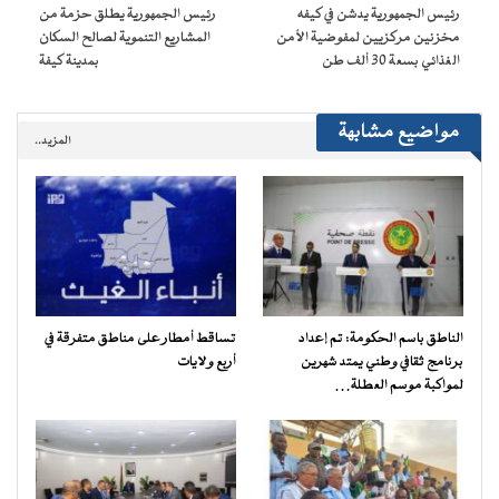
نافذة
رئيس الجمهورية يدشن في كيفه
رئيس الجمهورية يطلق حزمة من
جديدة)
مخزنين مركزيين لمفوضية الأمن
المشاريع التنموية لصالح السكان
الغذائي بسعة 30 ألف طن
بمدينة كيفة
مواضيع مشابهة
المزيد..
الناطق باسم الحكومة: تم إعداد
تساقط أمطار على مناطق متفرقة في
برنامج ثقافي وطني يمتد شهرين
أربع ولايات
لمواكبة موسم العطلة…