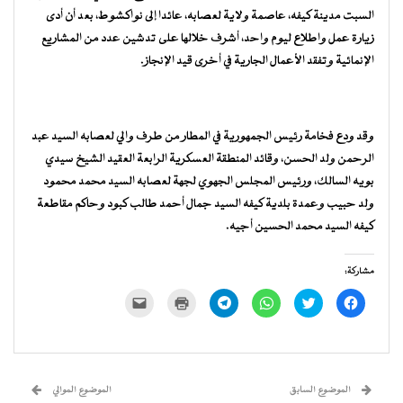
السبت مدينة كيفه، عاصمة ولاية لعصابه، عائدا إلى نواكشوط، بعد أن أدى
زيارة عمل واطلاع ليوم واحد، أشرف خلالها على تدشين عدد من المشاريع
الإنمائية وتفقد الأعمال الجارية في أخرى قيد الإنجاز.
وقد ودع فخامة رئيس الجمهورية في المطار من طرف والي لعصابه السيد عبد
الرحمن ولد الحسن، وقائد المنطقة العسكرية الرابعة العقيد الشيخ سيدي
بويه السالك، ورئيس المجلس الجهوي لجهة لعصابه السيد محمد محمود
ولد حبيب وعمدة بلدية كيفه السيد جمال أحمد طالب كبود وحاكم مقاطعة
كيفه السيد محمد الحسين أجيه.
مشاركة:
انقر
اضغط
انقر
انقر
اضغط
النقر
للمشاركة
للمشاركة
للمشاركة
للمشاركة
للطباعة
لإرسال
على
على
على
على
(فتح
رابط
فيسبوك
تويتر
WhatsApp
Telegram
في
عبر
(فتح
(فتح
(فتح
(فتح
نافذة
البريد
في
في
في
في
جديدة)
الإلكتروني
نافذة
نافذة
نافذة
نافذة
إلى
جديدة)
جديدة)
جديدة)
جديدة)
صديق
(فتح
الموضوع السابق
الموضوع الموالي
في