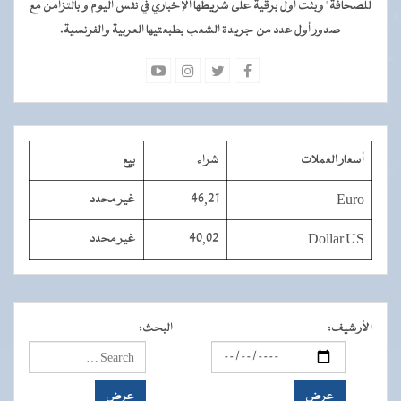
للصحافة" وبثت أول برقية على شريطها الإخباري في نفس اليوم و بالتزامن مع
صدور أول عدد من جريدة الشعب بطبعتيها العربية والفرنسية.
أسعار العملات
شراء
بيع
Euro
46,21
غير محدد
Dollar US
40,02
غير محدد
الأرشيف
:
البحث
: