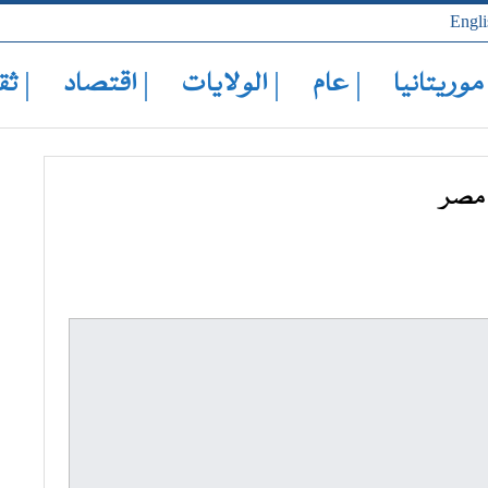
Engli
 موريتانيا
| عام
| الولايات
| اقتصاد
| ثق
 مصر