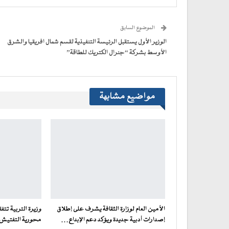
في
في
في
في
جديدة)
الإلكتروني
نافذة
نافذة
نافذة
نافذة
إلى
جديدة)
جديدة)
جديدة)
جديدة)
صديق
(فتح
الموضوع السابق
في
نافذة
جديدة)
الوزير الأول يستقبل الرئيسة التنفيذية لقسم شمال افريقيا والشرق
الأوسط بشركة “جنرال الكتريك للطاقة”
مواضيع مشابهة
الأمين العام لوزارة الثقافة يشرف على إطلاق
وزيرة التربية تت
إصدارات أدبية جديدة ويؤكد دعم الإبداع…
محورية التفتيش ف