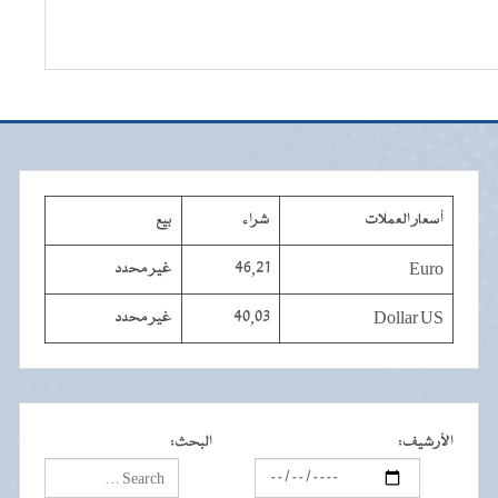
أسعار العملات
شراء
بيع
Euro
46,21
غير محدد
Dollar US
40,03
غير محدد
الأرشيف
:
البحث
: