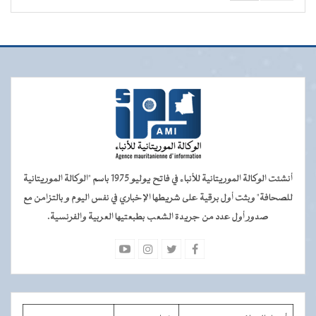
أنشئت الوكالة الموريتانية للأنباء في فاتح يوليو 1975 باسم "الوكالة الموريتانية
للصحافة" وبثت أول برقية على شريطها الإخباري في نفس اليوم و بالتزامن مع
صدور أول عدد من جريدة الشعب بطبعتيها العربية والفرنسية.