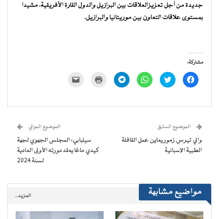
جديدة من أجل تعزيزالعلاقات بين البرازيل والدول القارة الأفريقية، مشيدا
بمستوى علاقات التعاون بين موريتانيا والبرازيل.
مشاركة:
انقر
اضغط
انقر
انقر
اضغط
النقر
للمشاركة
للمشاركة
للمشاركة
للمشاركة
للطباعة
لإرسال
على
على
على
على
(فتح
رابط
فيسبوك
تويتر
WhatsApp
Telegram
في
عبر
(فتح
(فتح
(فتح
(فتح
نافذة
البريد
في
في
في
في
جديدة)
الإلكتروني
نافذة
نافذة
نافذة
نافذة
إلى
جديدة)
جديدة)
جديدة)
جديدة)
صديق
(فتح
الموضوع السابق
الموضوع الموالي
في
نافذة
والي تيرس زمور يعاين عمل القافلة
سيلبابي: المجلس الجهوي لجهة
جديدة)
الطبية الإسبانية
كيدي ماغا يعقد دورته الأولى العادية
لسنة ٢٠٢٤
مواضيع مشابهة
المزيد..