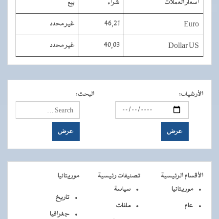
أسعار العملات
شراء
بيع
Euro
46,21
غير محدد
Dollar US
40,03
غير محدد
الأرشيف
:
البحث
:
الأقسام الرئيسية
تصنيفات رئيسية
موريتانيا
موريتانيا
سياسة
تاريخ
عام
ملفات
جغرافيا