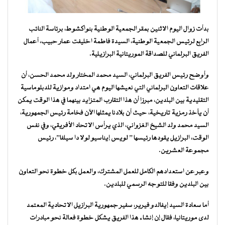
بدأت زوال اليوم الاثنين بمقر الجمعية الوطنية بنواكشوط، برئاسة النائب
الرابع لرئيس الجمعية الوطنية، السيدة فاطمة اخليفت عمار حبيب، أعمال
الفريق البرلماني للصداقة الموريتانية البرازيلية.
وأوضح رئيس الفريق البرلماني، السيد محمد المختار ولد محمد الحسن، أن
علاقات التعاون البرلماني التي نعيشها اليوم هي امتداد وموازية للدبلوماسية
التقليدية بين البلدين، مبرزا أن هذا التقارب المتزايد بينهما في هذا الوقت يمكن
أن يأخذ رمزية تاريخية، حيث أن بلادنا يمثلها الآن فخامة رئيس الجمهورية،
السيد محمد ولد الشيخ الغزواني، الذي يرأس الاتحاد الأفريقي، وفي نفس
الوقت، البرازيل يقودها رئيسها ” لويس إيناسيو لولا دا سيلفا”، رئيس
مجموعة العشرين.
وعبر عن استعدادهم الكامل للعمل المشترك، والعمل بكل خطوة نحو التعاون
بين البلدين وفقا للتوجه الرسمي للبلدين.
أما سعادة السيد إيفالدو فيرير، سفير جمهورية البرازيل الاتحادية المعتمد
لدى موريتانيا، فقال إن إنشاء هذا الفريق يشكل خطوة فعالة نحو مبادرات