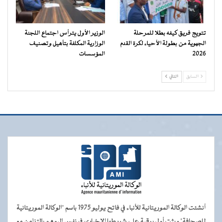
تتويج فريق كيفه بطلا للمرحلة
الوزير الأول يترأس اجتماع اللجنة
الجهوية من بطولة الأحياء لكرة القدم
الوزارية المكلفة بتأهيل وتصنيف
2026
المؤسسات
السابق
التالي
أنشئت الوكالة الموريتانية للأنباء في فاتح يوليو 1975 باسم "الوكالة الموريتانية
للصحافة" وبثت أول برقية على شريطها الإخباري في نفس اليوم و بالتزامن مع