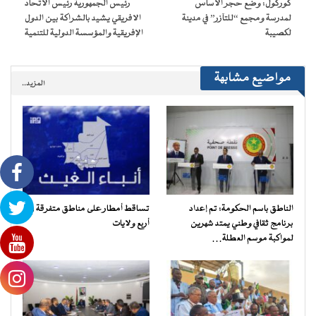
كوركول: وضع حجر الأساس
رئيس الجمهورية رئيس الاتحاد
جديدة)
لمدرسة ومجمع “للتآزر” في مدينة
الافريقي يشيد بالشراكة بين الدول
لكصيبة
الإفريقية والمؤسسة الدولية للتنمية
مواضيع مشابهة
المزيد..
الناطق باسم الحكومة: تم إعداد
تساقط أمطار على مناطق متفرقة في
برنامج ثقافي وطني يمتد شهرين
أربع ولايات
لمواكبة موسم العطلة…