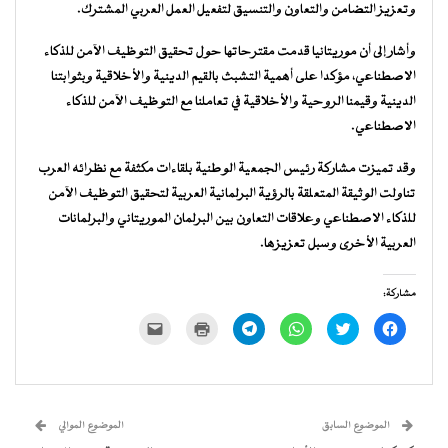
وتعزيز التضامن والتعاون والتنسيق لتفعيل العمل العربي المشترك.
وأشار إلى أن موريتانيا قدمت مقترحاتها حول تحقيق التوظيف الآمن للذكاء
الاصطناعي، مؤكدا على أهمية التشبث بالقيم الدينية والأخلاقية وبثوابتنا
الدينية وقيمنا الروحية والأخلاقية في تعاملنا مع التوظيف الآمن للذكاء
الاصطناعي.
وقد تميزت مشاركة رئيس الجمعية الوطنية بلقاءات مكثفة مع نظرائه العرب
تناولت الوثيقة المتعلقة بالرؤية البرلمانية العربية لتحقيق التوظيف الآمن
للذكاء الاصطناعي وعلاقات التعاون بين البرلمان الموريتاني والبرلمانات
العربية الأخرى وسبل تعزيزها.
مشاركة:
انقر
اضغط
انقر
انقر
اضغط
النقر
للمشاركة
للمشاركة
للمشاركة
للمشاركة
للطباعة
لإرسال
على
على
على
على
(فتح
رابط
فيسبوك
تويتر
WhatsApp
Telegram
في
عبر
(فتح
(فتح
(فتح
(فتح
نافذة
البريد
في
في
في
في
جديدة)
الإلكتروني
نافذة
نافذة
نافذة
نافذة
إلى
جديدة)
جديدة)
جديدة)
جديدة)
صديق
(فتح
الموضوع السابق
الموضوع الموالي
في
نافذة