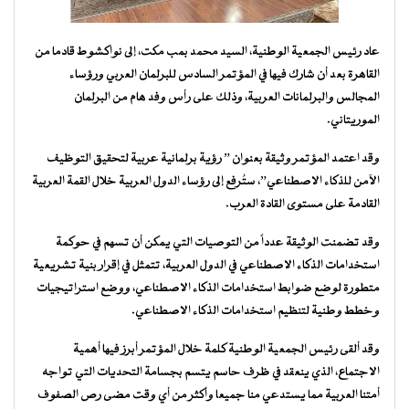
عاد رئيس الجمعية الوطنية، السيد محمد بمب مكت، إلى نواكشوط قادما من
القاهرة بعد أن شارك فيها في المؤتمر السادس للبرلمان العربي ورؤساء
المجالس والبرلمانات العربية، وذلك على رأس وفد هام من البرلمان
الموريتاني.
وقد اعتمد المؤتمر وثيقة بعنوان ” رؤية برلمانية عربية لتحقيق التوظيف
الآمن للذكاء الاصطناعي”، ستُرفع إلى رؤساء الدول العربية خلال القمة العربية
القادمة على مستوى القادة العرب.
وقد تضمنت الوثيقة عدداً من التوصيات التي يمكن أن تسهم في حوكمة
استخدامات الذكاء الاصطناعي في الدول العربية، تتمثل في إقرار بنية تشريعية
متطورة لوضع ضوابط استخدامات الذكاء الاصطناعي، ووضع استراتيجيات
وخطط وطنية لتنظيم استخدامات الذكاء الاصطناعي.
وقد ألقى رئيس الجمعية الوطنية كلمة خلال المؤتمر أبرز فيها أهمية
الاجتماع، الذي ينعقد في ظرف حاسم يتسم بجسامة التحديات التي تواجه
أمتنا العربية مما يستدعي منا جميعا وأكثر من أي وقت مضى رص الصفوف