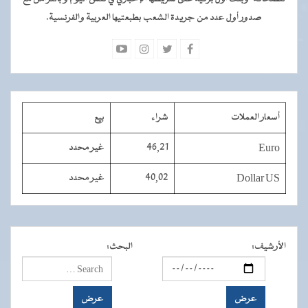
صدور أول عدد من جريدة الشعب بطبعتيها العربية والفرنسية.
أسعار العملات
شراء
بيع
Euro
46,21
غير محدد
Dollar US
40,02
غير محدد
الأرشيف
:
البحث
: