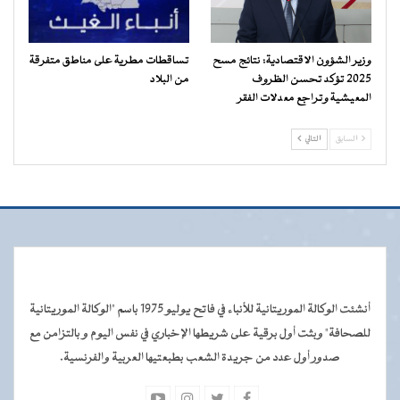
وزير الشؤون الاقتصادية: نتائج مسح
تساقطات مطرية على مناطق متفرقة
2025 تؤكد تحسن الظروف
من البلاد
المعيشية وتراجع معدلات الفقر
السابق
التالي
أنشئت الوكالة الموريتانية للأنباء في فاتح يوليو 1975 باسم "الوكالة الموريتانية
للصحافة" وبثت أول برقية على شريطها الإخباري في نفس اليوم و بالتزامن مع
صدور أول عدد من جريدة الشعب بطبعتيها العربية والفرنسية.