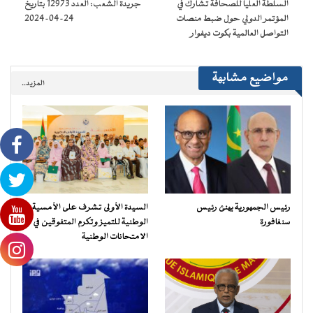
السلطة العليا للصحافة تشارك في
جريدة الشعب: العدد 12973 بتاريخ
جديدة)
المؤتمر الدولي حول ضبط منصات
24-04-2024
التواصل العالمية بكوت ديفوار
مواضيع مشابهة
المزيد..
رئيس الجمهورية يهنئ رئيس
السيدة الأولى تشرف على الأمسية
سنغافورة
الوطنية للتميز وتكرم المتفوقين في
الامتحانات الوطنية