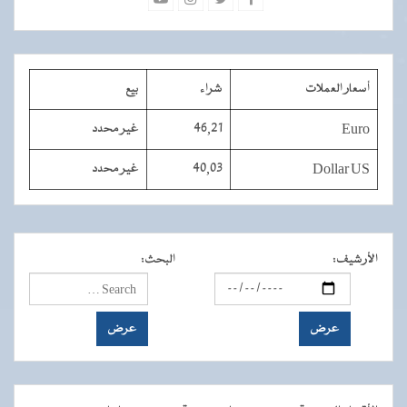
أسعار العملات
شراء
بيع
Euro
46,21
غير محدد
Dollar US
40,03
غير محدد
الأرشيف
:
البحث
: