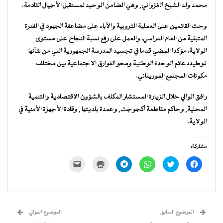
محمد ولد الشيخ الغزواني, وهي الضامن الوحيد لمستقبل الأجيال القادمة.
وحث القائمين على العملية التروبية والآباء على مضاعفة الجهود في الفترة
المتبقية من العام الدراسي، والعمل على رفع نسبة النجاح على مستوى
الولاية، مؤكدا المضي قدما في تجسيد المدرسة الجمهورية التي من شأنها
توطيددعائم الوحدة الوطنية ومحو الفوارق الاجتماعية بين مختلف
مكونات المجتمع الموريتاني.
رافق الوالي خلال الزيارة المستشار المكلف بالشؤون الاقتصادية والتنمية
المحلية, وحاكم مقاطعة أكجوجت, وعمدة بلديتها , وقادة الأجهزة الأمنية في
الولاية.
مشاركة:
انقر
اضغط
انقر
انقر
اضغط
النقر
للمشاركة
للمشاركة
للمشاركة
للمشاركة
للطباعة
لإرسال
على
على
على
على
(فتح
رابط
فيسبوك
تويتر
WhatsApp
Telegram
في
عبر
(فتح
(فتح
(فتح
(فتح
نافذة
البريد
في
في
في
في
جديدة)
الإلكتروني
نافذة
نافذة
نافذة
نافذة
إلى
جديدة)
جديدة)
جديدة)
جديدة)
صديق
(فتح
الموضوع السابق
الموضوع الموالي
في
نافذة