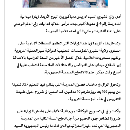
أدى والي انشيري السيد ادريس دمبا كوريرا، اليوم الأربعاء زيارة ميدانية
للمدرسة رقم 4 في مدينة أكجوجت، ترأس خلالها فعاليات رفع العلم الوطني
على أنغام النشيد الوطني الذي لحنه تلاميذ المدرسة.
وتدخل هذه الزيارة في إطار الزيارات التي تنظمها السلطات الإدارية على
مستوى ولاية انشيري للمؤسسات التعليمية لمواكبة سير العملية التربوية
وتقييم مستويات التلاميذ خلال الفصل الأخير من السنة الدراسية بالاضافة
إلى الاطلاع ميدانيا على النواقص والاختلالات الملاحظة للتغلب عليها في
أسرع وقت ممكن، ضمانا لانجاح المدرسة الجمهورية.
وتجول الوالي في مختلف فصول المدرسة التي يتلقى فيها التعليم 327 تلميذا
من بينهم 166 بنتا ويؤطرهم 10 معلمين، كما استمع إلى شروح حول طبيعة
التدريس في هذه المؤسسة التربوية.
وأكد الوالي، في تصريح للوكالة الموريتانية للأنباء على هامش الزيارة على
ضرورة تضافر جهود الجميع من أجل انجاح السنة الثانية من المدرسة
الجمهورية التي تعد خيارا استراتيجيا لدى فخامة رئيس الجمهورية السيد