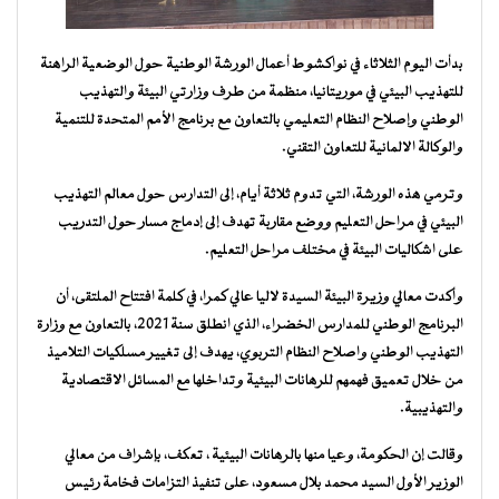
بدأت اليوم الثلاثاء في نواكشوط أعمال الورشة الوطنية حول الوضعية الراهنة
للتهذيب البيئي في موريتانيا، منظمة من طرف وزارتي البيئة والتهذيب
الوطني وإصلاح النظام التعليمي بالتعاون مع برنامج الأمم المتحدة للتنمية
والوكالة الالمانية للتعاون التقني.
وترمي هذه الورشة، التي تدوم ثلاثة أيام، إلى التدارس حول معالم التهذيب
البيئي في مراحل التعليم ووضع مقاربة تهدف إلى إدماج مسار حول التدريب
على اشكاليات البيئة في مختلف مراحل التعليم.
وأكدت معالي وزيرة البيئة السيدة لاليا عالي كمرا، في كلمة افتتاح الملتقى، أن
البرنامج الوطني للمدارس الخضراء، الذي انطلق سنة 2021، بالتعاون مع وزارة
التهذيب الوطني واصلاح النظام التربوي، يهدف إلى تغيير مسلكيات التلاميذ
من خلال تعميق فهمهم للرهانات البيئية وتداخلها مع المسائل الاقتصادية
والتهذيبية.
وقالت إن الحكومة، وعيا منها بالرهانات البيئية ، تعكف، بإشراف من معالي
الوزير الأول السيد محمد بلال مسعود، على تنفيذ التزامات فخامة رئيس