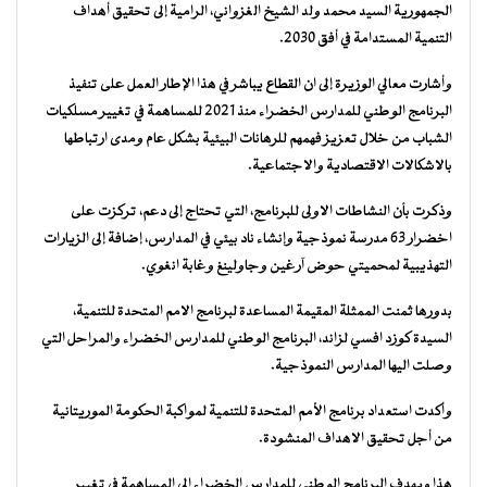
الجمهورية السيد محمد ولد الشيخ الغزواني، الرامية إلى تحقيق أهداف
التنمية المستدامة في أفق 2030.
وأشارت معالي الوزيرة إلى ان القطاع يباشر في هذا الإطار العمل على تنفيذ
البرنامج الوطني للمدارس الخضراء منذ 2021 للمساهمة في تغيير مسلكيات
الشباب من خلال تعزيز فهمهم للرهانات البيئية بشكل عام ومدى ارتباطها
بالاشكالات الاقتصادية والاجتماعية.
وذكرت بأن النشاطات الاولى للبرنامج، التي تحتاج إلى دعم، تركزت على
اخضرار 63 مدرسة نموذجية وإنشاء ناد بيئي في المدارس، إضافة إلى الزيارات
التهذيبية لمحميتي حوض آرغين وجاولينغ وغابة انغوي.
بدورها ثمنت الممثلة المقيمة المساعدة لبرنامج الامم المتحدة للتنمية،
السيدة كوزد افسي لزاند، البرنامج الوطني للمدارس الخضراء والمراحل التي
وصلت اليها المدارس النموذجية.
وأكدت استعداد برنامج الأمم المتحدة للتنمية لمواكبة الحكومة الموريتانية
من أجل تحقيق الاهداف المنشودة.
هذا ويهدف البرنامج الوطني للمدارس الخضراء الى المساهمة في تغيير