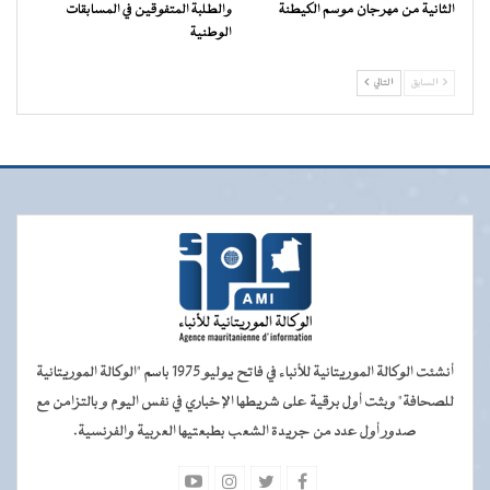
الثانية من مهرجان موسم الكيطنة
والطلبة المتفوقين في المسابقات
الوطنية
السابق
التالي
أنشئت الوكالة الموريتانية للأنباء في فاتح يوليو 1975 باسم "الوكالة الموريتانية
للصحافة" وبثت أول برقية على شريطها الإخباري في نفس اليوم و بالتزامن مع
صدور أول عدد من جريدة الشعب بطبعتيها العربية والفرنسية.