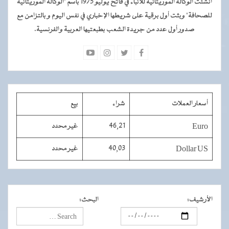
أنشئت الوكالة الموريتانية للأنباء في فاتح يوليو 1975 باسم "الوكالة الموريتانية
للصحافة" وبثت أول برقية على شريطها الإخباري في نفس اليوم و بالتزامن مع
صدور أول عدد من جريدة الشعب بطبعتيها العربية والفرنسية.
أسعار العملات
شراء
بيع
Euro
46,21
غير محدد
Dollar US
40,03
غير محدد
الأرشيف
:
البحث
: