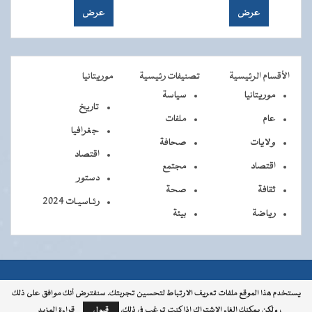
الأقسام الرئيسية
تصنيفات رئيسية
موريتانيا
موريتانيا
سياسة
تاريخ
عام
ملفات
جغرافيا
ولايات
صحافة
اقتصاد
اقتصاد
مجتمع
دستور
ثقافة
صحة
رئـاسيـات 2024
رياضة
بيئة
جميــــع
جميع الحقوق محفوظة © 2026 - الوكالة الموريتانية للأنباء
يستخدم هذا الموقع ملفات تعريف الارتباط لتحسين تجربتك. سنفترض أنك موافق على ذلك
، ولكن يمكنك إلغاء الاشتراك إذا كنت ترغب في ذلك.
قبول
قراءة المزيد