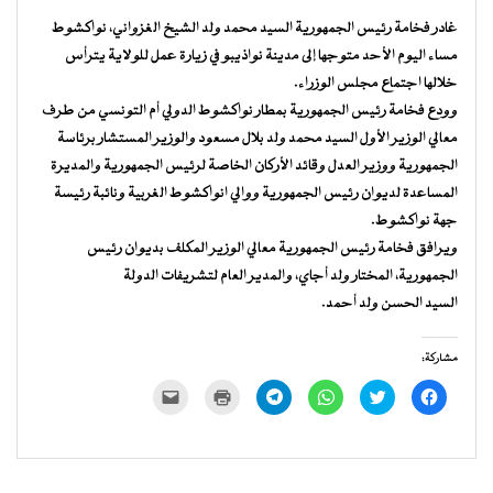
غادر فخامة رئيس الجمهورية السيد محمد ولد الشيخ الغزواني، نواكشوط
مساء اليوم الأحد متوجها إلى مدينة نواذيبو في زيارة عمل للولاية يترأس
خلالها اجتماع مجلس الوزراء.
وودع فخامة رئيس الجمهورية بمطار نواكشوط الدولي أم التونسي من طرف
معالي الوزير الأول السيد محمد ولد بلال مسعود والوزير المستشار برئاسة
الجمهورية ووزير العدل وقائد الأركان الخاصة لرئيس الجمهورية والمديرة
المساعدة لديوان رئيس الجمهورية ووالي انواكشوط الغربية ونائبة رئيسة
جهة نواكشوط.
ويرافق فخامة رئيس الجمهورية معالي الوزير المكلف بديوان رئيس
الجمهورية، المختار ولد أجاي، والمدير العام لتشريفات الدولة
السيد الحسن ولد أحمد.
مشاركة:
انقر
اضغط
انقر
انقر
اضغط
النقر
للمشاركة
للمشاركة
للمشاركة
للمشاركة
للطباعة
لإرسال
على
على
على
على
(فتح
رابط
فيسبوك
تويتر
WhatsApp
Telegram
في
عبر
(فتح
(فتح
(فتح
(فتح
نافذة
البريد
في
في
في
في
جديدة)
الإلكتروني
نافذة
نافذة
نافذة
نافذة
إلى
جديدة)
جديدة)
جديدة)
جديدة)
صديق