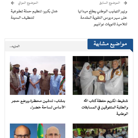
(فتح
الموضوع السابق
الموضوع الموالي
في
نافذة
وزير التهذيب الوطني يطلع ميدانيا
عدل بكرو: تنظيم حملة تطوعية
جديدة)
على سير دروس التقوية المقدمة
لتنظيف المدينة
لتلاميذ ثانويات نواذيبو
مواضيع مشابهة
المزيد..
شنقيط: تكريم حفظة كتاب الله
بنشاب: تدشين محظرة ووضع حجر
والطلبة المتفوقين في المسابقات
الأساس لساحة خضراء
الوطنية