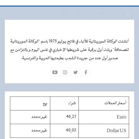
أنشئت الوكالة الموريتانية للأنباء في فاتح يوليو 1975 باسم "الوكالة الموريتانية
للصحافة" وبثت أول برقية على شريطها الإخباري في نفس اليوم و بالتزامن مع
صدور أول عدد من جريدة الشعب بطبعتيها العربية والفرنسية.
أسعار العملات
شراء
بيع
Euro
46,21
غير محدد
Dollar US
40,03
غير محدد