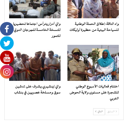
واد الناقة: إطلاق الحملة الوطنية
والي آدرار يترأس اجتماعا تحضيريا
للسياحة البيئية من حظيرة آوليكات
للنسخة الخامسة للمهرجان الدولي
للتمور
اختتام فعاليات الأسبوع الوطني
والي إينشيري يشرف على تدشين
للشجرة على مستوى ولاية الحوض
سوق ومسلخة عصريين في بنشاب
الغربي
السابق
التالي