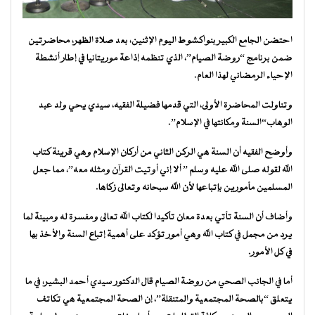
احتضن الجامع الكبير بنواكشوط اليوم الإثنين، بعد صلاة الظهر، محاضرتين
ضمن برنامج “روضة الصيام”، الذي تنظمه إذاعة موريتانيا في إطار أنشطة
الإحياء الرمضاني لهذا العام.
وتناولت المحاضرة الأولى، التي قدمها فضيلة الفقيه، سيدي يحي ولد عبد
الوهاب“السنة ومكانتها في الإسلام”.
وأوضح الفقيه أن السنة هي الركن الثاني من أركان الإسلام وهي قرينة كتاب
الله لقوله صلى الله عليه وسلم ” ألا إني أوتيت القرآن ومثله معه”، مما جعل
المسلمين مأمورين بإتباعها لأن الله سبحانه وتعالى زكاها.
وأضاف أن السنة تأتي بعدة معان تأكيدا لكتاب الله تعالى ومفسرة له ومبينة لما
يرد من مجمل في كتاب الله وهي أمور تؤكد على أهمية إتباع السنة والأخذ بها
في كل الأمور.
أما في الجانب الصحي من روضة الصيام قال الدكتور سيدي أحمد البشير، في ما
يتعلق “بالصحة المجتمعية والمتنقلة”، إن الصحة المجتمعية هي تكاتف