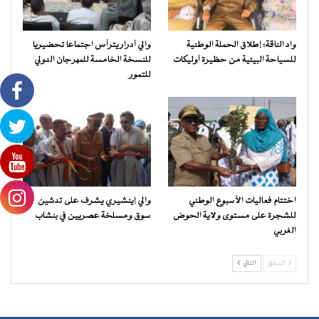
واد الناقة: إطلاق الحملة الوطنية
والي آدرار يترأس اجتماعا تحضيريا
للسياحة البيئية من حظيرة آوليكات
للنسخة الخامسة للمهرجان الدولي
للتمور
اختتام فعاليات الأسبوع الوطني
والي إينشيري يشرف على تدشين
للشجرة على مستوى ولاية الحوض
سوق ومسلخة عصريين في بنشاب
الغربي
السابق
التالي