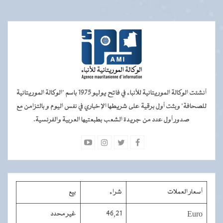
أنشئت الوكالة الموريتانية للأنباء في فاتح يوليو 1975 باسم "الوكالة الموريتانية
للصحافة" وبثت أول برقية على شريطها الإخباري في نفس اليوم و بالتزامن مع
صدور أول عدد من جريدة الشعب بطبعتيها العربية والفرنسية.
أسعار العملات
شراء
بيع
Euro
46,21
غير محدد