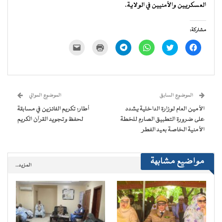
العسكريين والأمنيين في الولاية.
مشاركة:
انقر
اضغط
انقر
انقر
اضغط
النقر
للمشاركة
للمشاركة
للمشاركة
للمشاركة
للطباعة
لإرسال
على
على
على
على
(فتح
رابط
فيسبوك
تويتر
WhatsApp
Telegram
في
عبر
(فتح
(فتح
(فتح
(فتح
نافذة
البريد
في
في
في
في
جديدة)
الإلكتروني
نافذة
نافذة
نافذة
نافذة
إلى
جديدة)
جديدة)
جديدة)
جديدة)
صديق
(فتح
الموضوع السابق
الموضوع الموالي
في
نافذة
الأمين العام لوزارة الداخلية يشدد
أطار: تكريم الفائزين في مسابقة
جديدة)
على ضرورة التطبيق الصارم للخطة
لحفظ وتجويد القرآن الكريم
الأمنية الخاصة بعيد الفطر
مواضيع مشابهة
المزيد..