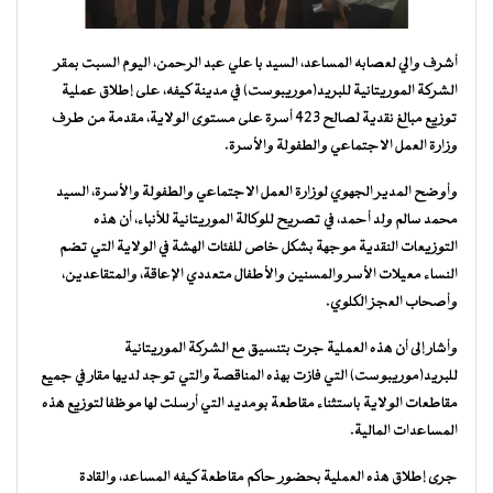
أشرف والي لعصابه المساعد، السيد با علي عبد الرحمن، اليوم السبت بمقر
الشركة الموريتانية للبريد(موريبوست) في مدينة كيفه، على إطلاق عملية
توزيع مبالغ نقدية لصالح 423 أسرة على مستوى الولاية، مقدمة من طرف
وزارة العمل الاجتماعي والطفولة والأسرة.
وأوضح المدير الجهوي لوزارة العمل الاجتماعي والطفولة والأسرة، السيد
محمد سالم ولد أحمد، في تصريح للوكالة الموريتانية للأنباء، أن هذه
التوزيعات النقدية موجهة بشكل خاص للفئات الهشة في الولاية التي تضم
النساء معيلات الأسر والمسنين والأطفال متعددي الإعاقة، والمتقاعدين،
وأصحاب العجز الكلوي.
وأشار إلى أن هذه العملية جرت بتنسيق مع الشركة الموريتانية
للبريد(موريبوست) التي فازت بهذه المناقصة والتي توجد لديها مقار في جميع
مقاطعات الولاية باستثناء مقاطعة بومديد التي أرسلت لها موظفا لتوزيع هذه
المساعدات المالية.
جرى إطلاق هذه العملية بحضور حاكم مقاطعة كيفه المساعد، والقادة