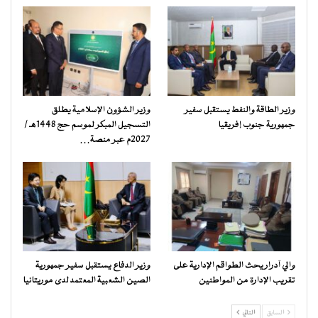
وزير الطاقة والنفط يستقبل سفير
وزير الشؤون الإسلامية يطلق
جمهورية جنوب إفريقيا
التسجيل المبكر لموسم حج 1448هـ /
2027م عبر منصة…
والي آدرار يحث الطواقم الإدارية على
وزير الدفاع يستقبل سفير جمهورية
تقريب الإدارة من المواطنين
الصين الشعبية المعتمد لدى موريتانيا
السابق
التالي