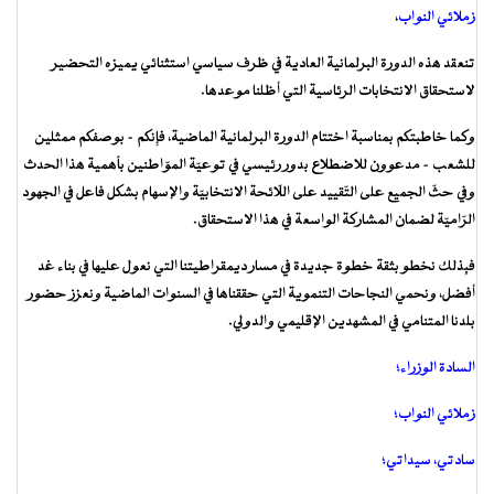
زملائي النواب
،
تنعقد هذه الدورة البرلمانية العادية في ظرف سياسي استثنائي يميزه التحضير
لاستحقاق الانتخابات الرئاسية التي أظلنا موعدها.
وكما خاطبتكم بمناسبة اختتام الدورة البرلمانية الماضية، فإِنكم – بوصفكم ممثلين
للشعب – مدعوون للاضطلاع بدور رئيسي في توعيّة الموّاطنين بأهمية هذا الحدث
وفي حثّ الجميع على التّقييد على اللّائحة الانتخابيّة والإسهام بشكل فاعل في الجهود
الرّاميّة لضمان المشاركة الواسعة في هذا الاستحقاق.
فبِذلك نخطو بثقة خطوة جديدة في مسار ديمقراطيتنا التي نعول عليها في بناء غد
أفضل، ونحمي النجاحات التنموية التي حققناها في السنوات الماضية ونعزز حضور
بلدنا المتنامي في المشهدين الإقليمي والدولي.
السادة الوزراء؛
زملائي النواب؛
سادتي، سيداتي؛