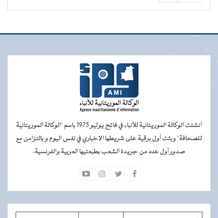
أنشئت الوكالة الموريتانية للأنباء في فاتح يوليو 1975 باسم "الوكالة الموريتانية
للصحافة" وبثت أول برقية على شريطها الإخباري في نفس اليوم و بالتزامن مع
صدور أول عدد من جريدة الشعب بطبعتيها العربية والفرنسية.