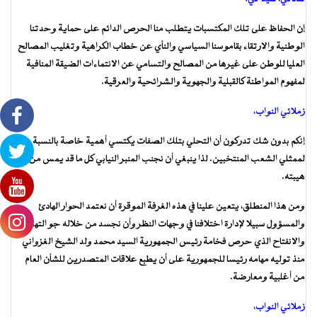
إن الحفاظ على تلك المكتسبات يتطلب منا الحرص الدائم على حماية وحدتنا
الوطنية والارتقاء بقاموسنا السياسي والنأي عن خطاب الكراهية وتغليب المصالح
العليا للوطن على غيرها من المصالح والتسامي عن الانتماءات الضيقة المنافية
لمفهوم المواطنة كالقبلية والجهوية والشرائحية والعرقية.
زملائي النواب،
إنكم بدون شك تدركون أن التحلي بتلك الصفات يكتسي أهمية خاصة بالنسبة
لممثلي الشعب المنتخبين. لذا ينبغي أن نجنب المنبر النيابي كل ما قد يمس من
هيبته.
ومن هذا المنطلق، يتعين علينا في هذه الغرفة الموقرة أن نعتمد الحوار الهادئ
والمسؤول سبيلا لإدارة اختلافنا في وجهات النظر وأن نجسد من خلاله جو التهدئة
والانفتاح الذي حرص فخامة رئيس الجمهورية السيد محمد ولد الشيخ الغزواني
منذ توليه مهامه رئيسا للجمهورية على أن يطبع علاقات المتصدرين للشأن العام
من أغلبية ومعارضة.
زملائي النواب،