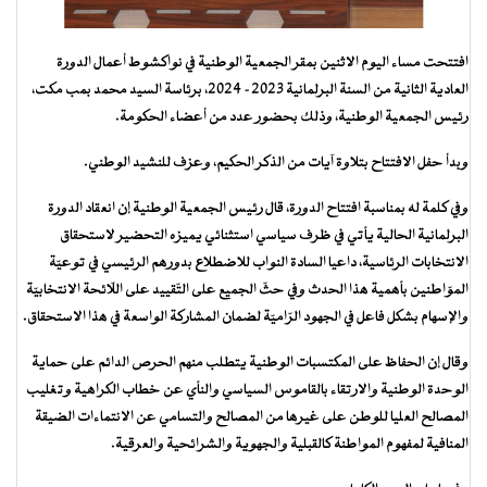
افتتحت مساء اليوم الاثنين بمقر الجمعية الوطنية في نواكشوط أعمال الدورة
العادية الثانية من السنة البرلمانية 2023- 2024، برئاسة السيد محمد بمب مكت،
رئيس الجمعية الوطنية، وذلك بحضور عدد من أعضاء الحكومة.
وبدأ حفل الافتتاح بتلاوة آيات من الذكر الحكيم، وعزف للنشيد الوطني.
وفي كلمة له بمناسبة افتتاح الدورة، قال رئيس الجمعية الوطنية إن انعقاد الدورة
البرلمانية الحالية يأتي في ظرف سياسي استثنائي يميزه التحضير لاستحقاق
الانتخابات الرئاسية، داعيا السادة النواب للاضطلاع بدورهم الرئيسي في توعيّة
الموّاطنين بأهمية هذا الحدث وفي حثّ الجميع على التّقييد على اللّائحة الانتخابيّة
والإسهام بشكل فاعل في الجهود الرّاميّة لضمان المشاركة الواسعة في هذا الاستحقاق.
وقال إن الحفاظ على المكتسبات الوطنية يتطلب منهم الحرص الدائم على حماية
الوحدة الوطنية والارتقاء بالقاموس السياسي والنأي عن خطاب الكراهية وتغليب
المصالح العليا للوطن على غيرها من المصالح والتسامي عن الانتماءات الضيقة
المنافية لمفهوم المواطنة كالقبلية والجهوية والشرائحية والعرقية.