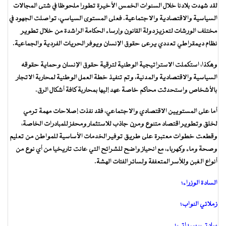
لقد شهدت بلادنا خلال السنوات الخمس الأخيرة تطورا ملحوظا في شتى المجالات
السياسية والاقتصادية والاجتماعية. فعلى المستوى السياسي، تواصلت الجهود في
مختلف الورشات لتعزيز دولة القانون وإرساء الحكامة الراشدة من خلال تطوير
نظام ديمقراطي تعددي يرعى حقوق الإنسان ويوفر الحريات الفردية والجماعية.
وهكذا، استكملت الاستراتيجية الوطنية لترقية حقوق الإنسان وحماية حقوقه
السياسية والاقتصادية والمدنية، وتم تنفيذ خطة العمل الوطنية لمحاربة الاتجار
بالأشخاص واستحدثت محاكم خاصة عهد إليها بمحاربة كافة أشكال الرق.
أما على المستويين الاقتصادي والاجتماعي، فقد نفذت إصلاحات مهمة ترمي
لخلق وتطوير اقتصاد متنوع ومرن جاذب للاستثمار ومحفز للمبادرات الخاصة،
وقطعت خطوات معتبرة على طريق توفير الخدمات الأساسية للمواطن من تعليم
وصحة وماء وكهرباء، مع انحياز واضح للشرائح التي عانت تاريخيا من أي نوع من
أنواع الغبن وللأسر المتعففة ولسائر الفئات الهشة.
السادة الوزراء؛
زملائي النواب؛
سادتي، سيداتي؛