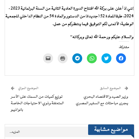
إنني إذ أعلن على بركة الله افتتاح الدورة العادية الثانية من السنة البرلمانية 2023-
2024، طبقا للمادة 52 (جديدة) من الدستور والمادة 54 من النظام الداخلي للجمعية
الوطنية؛ لأتمنى لكم التوفيق فيما ينتظركم من عمل.
والسلام عليكم ورحمة الله تعالى وبركاته”
مشاركة:
انقر
اضغط
انقر
انقر
اضغط
النقر
للمشاركة
للمشاركة
للمشاركة
للمشاركة
للطباعة
لإرسال
على
على
على
على
(فتح
رابط
فيسبوك
تويتر
WhatsApp
Telegram
في
عبر
(فتح
(فتح
(فتح
(فتح
نافذة
البريد
في
في
في
في
جديدة)
الإلكتروني
نافذة
نافذة
نافذة
نافذة
إلى
جديدة)
جديدة)
جديدة)
جديدة)
صديق
(فتح
الموضوع السابق
الموضوع الموالي
في
نافذة
وزير الصيد والاقتصاد البحري
توزيع كميات من السمك على الأسر
جديدة)
يجرى مباحثات مع السفير المصري
المتعففة وذوي الاحتياجات الخاصة
بانواذيبو
مواضيع مشابهة
المزيد..