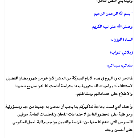
وفيما يلي النص الكامل:
“بسم الله الرحمن الرحيم
وصلى الله على نبيه الكريم
السادة الوزراء؛
زملائي النواب؛
سادتي، سيداتي؛
هَا نحن نعود اليوم في هذه الأيام المباركة من العشر الأواخر من شهر رمضان الفضيل
لاستئناف أداء واجباتنا الدستورية بعد استراحة أتاحت لنا التواصل مع ناخبينا
والاطلاع على اهتماماتهم ومشاغلهم.
وأعتقد أنني لست بحاجة لتذكيركم بما يجب أن نتحلى به جميعا من جد ومسؤولية
ومواظبة على الحضور الفاعل لاجتماعات اللجان وللجلسات العامة، موفين
النّصوص الّتي تقدم لنا حقها من الدّراسة وقائمين بواجب رقابة العمل الحكومي
على أَحسن وجه.