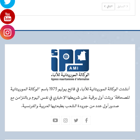
السابق
التالي
أنشئت الوكالة الموريتانية للأنباء في فاتح يوليو 1975 باسم "الوكالة الموريتانية
للصحافة" وبثت أول برقية على شريطها الإخباري في نفس اليوم و بالتزامن مع
صدور أول عدد من جريدة الشعب بطبعتيها العربية والفرنسية.