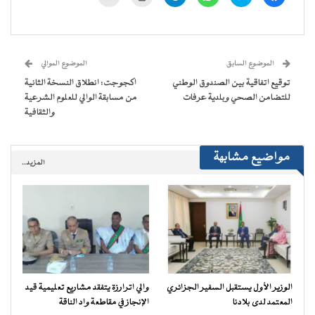
للمشاركة
للمشاركة
للمشاركة
للمشاركة
للطباعة
لإرسال
على
على
على
على
(فتح
رابط
فيسبوك
تويتر
WhatsApp
Telegram
في
عبر
(فتح
(فتح
(فتح
(فتح
نافذة
البريد
في
في
في
في
جديدة)
الإلكتروني
نافذة
نافذة
نافذة
نافذة
إلى
جديدة)
جديدة)
جديدة)
جديدة)
صديق
(فتح
الموضوع السابق
الموضوع الموالي
في
نافذة
توقيع اتفاقية بين الصندوق الوطني
اكجوجت: انطلاق النسخة الثانية
جديدة)
للتضامن الصحي وبلدية عرفات
من مسابقة الوالي للعلوم الشرعية
والثقافية
مواضيع مشابهة
المزيد..
الوزير الأول يستقبل السفير الجزائري
والي اترارزة يتفقد مشاريع تعليمية قيد
المعتمد لدى بلادنا
الإنجاز في مقاطعة واد الناقة