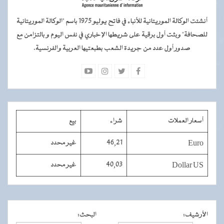
أنشئت الوكالة الموريتانية للأنباء في فاتح يوليو 1975 باسم "الوكالة الموريتانية
للصحافة" وبثت أول برقية على شريطها الإخباري في نفس اليوم و بالتزامن مع
صدور أول عدد من جريدة الشعب بطبعتيها العربية والفرنسية.
أسعار العملات
شراء
بيع
Euro
46,21
غير محدد
Dollar US
40,03
غير محدد
الأرشيف
:
البحث
: