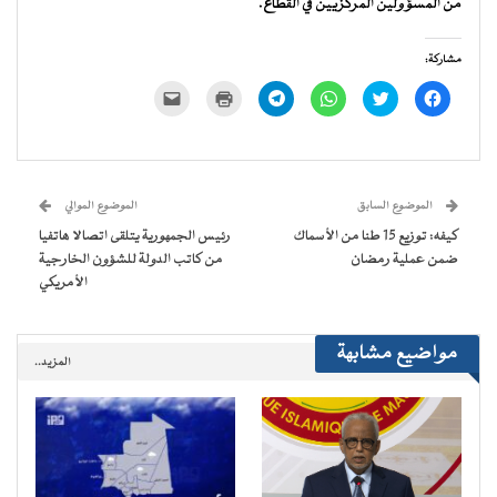
من المسؤولين المركزيين في القطاع.
مشاركة:
انقر
اضغط
انقر
انقر
اضغط
النقر
للمشاركة
للمشاركة
للمشاركة
للمشاركة
للطباعة
لإرسال
على
على
على
على
(فتح
رابط
فيسبوك
تويتر
WhatsApp
Telegram
في
عبر
(فتح
(فتح
(فتح
(فتح
نافذة
البريد
في
في
في
في
جديدة)
الإلكتروني
نافذة
نافذة
نافذة
نافذة
إلى
جديدة)
جديدة)
جديدة)
جديدة)
صديق
(فتح
الموضوع السابق
الموضوع الموالي
في
نافذة
كيفه: توزيع 15 طنا من الأسماك
رئيس الجمهورية يتلقى اتصالا هاتفيا
جديدة)
ضمن عملية رمضان
من كاتب الدولة للشؤون الخارجية
الأمريكي
مواضيع مشابهة
المزيد..