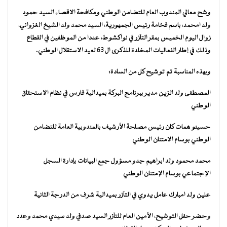
وشح معالي المندوب العام للتضامن الوطني ومكافحة الاقصاء السيد حمود
ولد امحمد، باسم فخامة رئيس الجمهورية، السيد محمد ولد الشيخ الغزواني،
زوال اليوم الخميس بمقر التآزر في نواكشوط، عددا من الموظفين في القطاع
وذلك في إطار الفعاليات المخلدة للذكرى ال 63 لعيد الاستقلال الوطني.
وبهذه المناسبة تم توشيح كل من السادة:
المصطفى ولد الزين مدير ببرنامج البركة بميدالية فارس في نظام الاستحقاق
الوطني
حسينو همات كان رئيس مصلحة الأرشيف بالمندوبية العامة للتضامن
الوطني بوسام الامتنان الوطني
محمد محمود ولد ابراهيم جدو مسؤول جمع البيانات بإدارة السجل
الإجتماعي بوسام الإمتنان الوطني
علين ولد امبارك عامل يدوي في التآزر بميدالية شرف من الدرجة الثانية
وحضر حفل التوشيح، الأمين العام للتآزر السيد صدفي ولد سيدي محمد وعدد