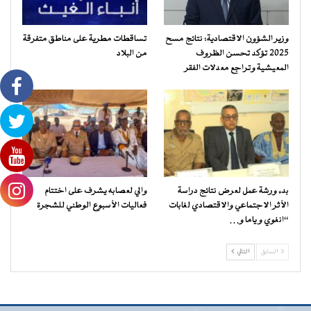
وزير الشؤون الاقتصادية: نتائج مسح
تساقطات مطرية على مناطق متفرقة
2025 تؤكد تحسن الظروف
من البلاد
المعيشية وتراجع معدلات الفقر
بدء ورشة عمل لعرض نتائج دراسة
والي لعصابه يشرف على اختتام
الأثر الاجتماعي والاقتصادي لغابات
فعاليات الأسبوع الوطني للشجرة
“انغوي و ياما و…
السابق
التالي