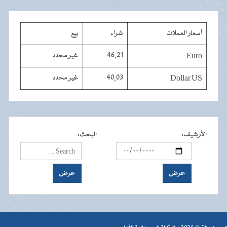
أسعار العملات
شراء
بيع
Euro
46,21
غير محدد
Dollar US
40,03
غير محدد
الأرشيف
:
البحث
: