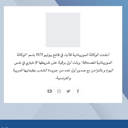
أنشئت الوكالة الموريتانية للأنباء في فاتح يوليو 1975 باسم "الوكالة
الموريتانية للصحافة" وبثت أول برقية على شريطها الإخباري في نفس
اليوم و بالتزامن مع صدور أول عدد من جريدة الشعب بطبعتيها العربية
والفرنسية.