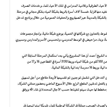
حياء الطرفية وتلاميذ المدراس في تلك الأحياء للماء وخدمات الصرف
 شبكة أنابيب بطول 141 كيلومترا، ستستفيد منها قرابة خمسة آلاف أسرة بالربط بشبكة المياه بشكل مجاني في مرحلة
 بالشبكة بالمدينة عبر الصهاريج والحنفيات العمومية من خلال برنامج تدخل
، بالتعاون مع شركائها في التنمية، بوضع شبكة مائية، وإنجاز مجموعات
هشة، وبناء مراحيض في الوسط المدرسي، وتحسيس الأسر والمدارس ومسيري
لشيخ أحمد، أن هذا المشروع يأتي بعد استكمال المرحلة السابقة التي
شملت أحياء القطاعين 16 و17 بالرياض، حيث أنجزت الجهة أكثر من 100 كلم من شبكة المياه وربط 5150 أسرة في القطاعين 16 و17 من
بالشبكة المائية.
من التدخل التي تشمل توجنين تم تقسيمها لأربعة مقاطع من أجل تسهيل
 بالفعل تدشين المقطع الرابع خلال الأسبوع الماضي بحضور ممثلي الشركاء
هو مخطط لها حيث سيتم تنفيذها حسب الآجال المحددة إن شاء الله ووفق
ه والصرف الصحي، ممثلة في الشركة الوطنية للماء، شريكا استراتيجيا، في