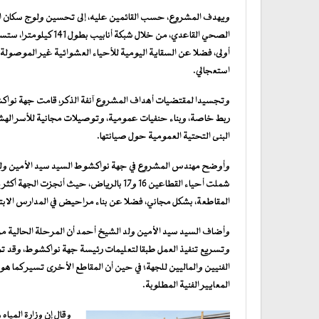
ويهدف المشروع، حسب القائمين عليه، إلى تحسين ولوج سكان الأ
الصحي القاعدي، من خلال
أولى، فضلا عن السقاية اليومية للأحياء العشوائية غير الموصولة
استعجالي.
وتجسيدا لمقتضيات أهداف المشروع آنفة الذكر، قامت جهة نواكشوط
ربط خاصة، وبناء حنفيات عمومية، وتوصيلات مجانية للأسر ال
البنى التحتية العمومية حول صيانتها.
‎وأوضح مهندس المشروع في جهة نواكشوط السيد سيد الأمين ولد ا
المقاطعة، بشكل مجاني، فضلا عن بناء مراحيض في المدارس الابتدائية، وربط 16 مدرسة ابتدائية 
وأضاف السيد سيد الأمين ولد الشيخ أحمد أن المرحلة الحالية 
وتسريع تنفيذ العمل طبقا لتعليمات رئيسة جهة نواكشوط، وقد تم
الفنيين والماليين للجهة؛ في حين أن المقاطع الأخرى تسير كما 
المعايير الفنية المطلوبة.
‎وقال إن وزارة الميا