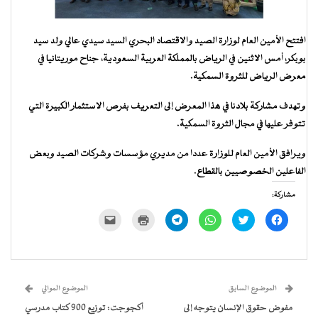
افتتح الأمين العام لوزارة الصيد والاقتصاد البحري السيد سيدي عالي ولد سيد
بوبكر، أمس الاثنين في الرياض بالمملكة العربية السعودية، جناح موريتانيا في
معرض الرياض للثروة السمكية.
وتهدف مشاركة بلادنا في هذا المعرض إلى التعريف بفرص الاستثمار الكبيرة التي
تتوفر عليها في مجال الثروة السمكية.
ويرافق الأمين العام للوزارة عددا من مديري مؤسسات وشركات الصيد وبعض
الفاعلين الخصوصيين بالقطاع.
مشاركة:
انقر
اضغط
انقر
انقر
اضغط
النقر
للمشاركة
للمشاركة
للمشاركة
للمشاركة
للطباعة
لإرسال
على
على
على
على
(فتح
رابط
فيسبوك
تويتر
WhatsApp
Telegram
في
عبر
(فتح
(فتح
(فتح
(فتح
نافذة
البريد
في
في
في
في
جديدة)
الإلكتروني
نافذة
نافذة
نافذة
نافذة
إلى
جديدة)
جديدة)
جديدة)
جديدة)
صديق
(فتح
الموضوع السابق
الموضوع الموالي
في
نافذة
مفوض حقوق الإنسان يتوجه إلى
أكجوجت: توزيع 900 كتاب مدرسي
جديدة)