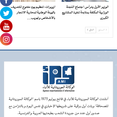
الوزير الأول يترأس اجتماع اللجنة
ازويرات: تنظيم يوم مفتوح للتعريف
الوزارية المكلفة بمتابعة تنفيذ المشاريع
بالهيئة الوطنية لمحاربة الاتجار
الكبرى
بالأشخاص وتهريب…
السابق
التالي
أنشئت الوكالة الموريتانية للأنباء في فاتح يوليو 1975 باسم "الوكالة الموريتانية
للصحافة" وبثت أول برقية على شريطها الإخباري في نفس اليوم و بالتزامن مع
صدور أول عدد من جريدة الشعب بطبعتيها العربية والفرنسية.