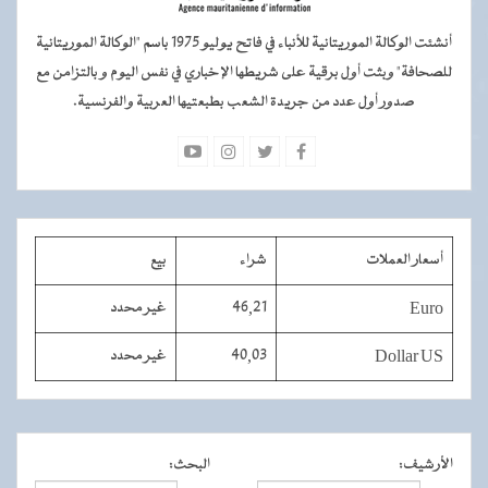
أنشئت الوكالة الموريتانية للأنباء في فاتح يوليو 1975 باسم "الوكالة الموريتانية
للصحافة" وبثت أول برقية على شريطها الإخباري في نفس اليوم و بالتزامن مع
صدور أول عدد من جريدة الشعب بطبعتيها العربية والفرنسية.
أسعار العملات
شراء
بيع
Euro
46,21
غير محدد
Dollar US
40,03
غير محدد
الأرشيف
:
البحث
: