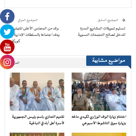
فيسبوك
تويتر
WhatsApp
Telegram
في
عبر
(فتح
(فتح
(فتح
(فتح
نافذة
البريد
في
في
في
في
جديدة)
الإلكتروني
نافذة
نافذة
نافذة
نافذة
إلى
جديدة)
جديدة)
جديدة)
جديدة)
صديق
(فتح
الموضوع السابق
الموضوع الموالي
في
نافذة
تسليم تمويلات المشاريع المدرة
وفد من المجلس الأعلى للتهذيب
جديدة)
للدخل لصالح التجمعات النسوية
يعقد اجتماعا بالسلطات الإدارية في
كوركل
مواضيع مشابهة
المزيد..
اختتام زيارة الوفد الوزاري لكيدي ماغه
تقديم التعازي باسم رئيس الجمهورية
بزيارة سوق التاشوط الأسبوعي
لأسرة أهل أباه في النباغية