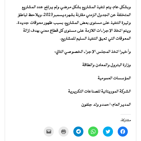
وبشكل عام، يتم تنفيذ المشاريع بشكل مرضي ولم يرتفع عدد المشاريع
المتخلفة عن الجدول الزمني مقارنة بشهر ديسمبر 2023، ويلاحظ تباطؤ
وتيرة التنفيذ على مستوى بعض المشاريع، بسبب ظهور معوقات جديدة.
ويتم اتخاذ الإجراءات اللازمة على مستوى كل قطاع معني بهدف إزالة
المعوقات التي تعيق التنفيذ السليم للمشاريع.
وأخيرا اتخذ المجلس الإجراء الخصوصي التالي:
وزارة البترول والمعادن والطاقة
المؤسسات العمومية
الشركة الموريتانية للصناعات التكريرية
المدير العام: احمدو ولد جلفون
مشاركة:
انقر
اضغط
انقر
انقر
اضغط
النقر
للمشاركة
للمشاركة
للمشاركة
للمشاركة
للطباعة
لإرسال
على
على
على
على
(فتح
رابط