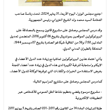
اجتمع مجلس الوزراء اليوم الأربعاء 31 يناير 2024، تحت رئاسة صاحب
الفخامة السيد محمد ولد الشيخ الغزواني، رئيس الجمهورية.
وقد درس المجلس وصادق على مشروع قانون يسمح بالمصادقة على
البروتوكولين الموقعين بمونتريال بتاريخ 06 أكتوبر 2016، المتضمن تعديل
المادتين 50(أ) و56 من اتفاقية شيكاغو الصادرة بتاريخ 07 ديسمبر 1944،
المتعلقة بالطيران المدني الدولي.
يأتي اعتماد هذين البروتوكولين تماشيا مع زيادة عدد الدول الأعضاء في
الإيكاو واستجابة للرغبة الكبيرة لدى هذه الدول في زيادة عدد أعضاء اللجنة
بغرض الاستفادة من الخبرات والكفاءات التي توفرها الوكالة للدول الأعضاء.
كما درس المجلس وصادق على مشاريع المراسيم التالية:
– مشروع مرسوم يقضي بتنظيم نشاط النقل العمومي للأشخاص عبر
التطبيقات الإلكترونية
طبقا لترتيبات المادة 14 من القانون رقم 2011-031 الصادر بتاريخ 5 يونيو 2011