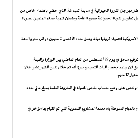
ي إطار مهرجان الثروة الحيوانية في مدينة تمبدغة، الذي حظي باهتمام خاص من
ل تطوير الثورة الحيوانية بصورة عامة وضمان تنمية صغار المنمين بصورة
وأبرز أن الاتفاقية تنص على أن تدفع الحكومة الموريتانية والهيئة الامريكية لتنمية إفريقيا مبلغا يصل حده الأقصى 2 مليون دولار، سنويا لمدة
وأشار إلى أنه بعد استحداث وزارتي الزاعة، والتنمية الحيوانية، تم توقيع ملحق في يوم 19 أغسطس من العام الماضي بين الوزارة والهيئة
 اللجان الفنية، كما تم في 10مايو 2023 توقيع ملحق ثان بينهما يخص آليات التسيير، مبرزا أنه تم خلال نفس الشهر نشر إعلان
إطار” وتنص على وضع حساب خاص للدولة في الخزينة العامة بمبلغ مالي حده
المهام المنوطة به، معددا المشاريع التنموية التي تم القيام بها مؤخرا في