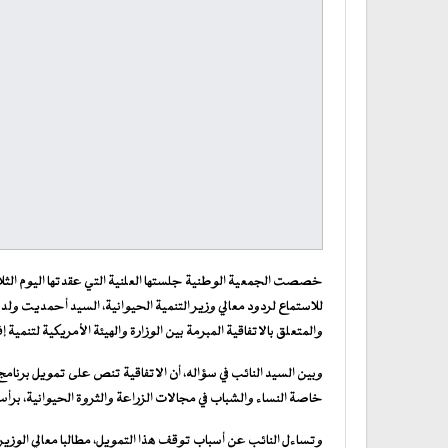
خصصت الجمعية الوطنية جلستها العلنية التي عقدتها اليوم الثلاث
للاستماع لردود معالي وزير التنمية الحيوانية، السيد أحمديت ول
والمتعلق بالاتفاقية المبرمة بين الوزارة والهيئة الأمريكية لتنمية إف
وبين السيد النائب في سؤاله، أن الاتفاقية تنص على تمويل برن
خاصة النساء والشباب في مجالات الزراعة والثروة الحيوانية، برأس مال قدره 20 
وتساءل النائب عن أسباب توقف هذا التمويل، مطالبا معالي الو