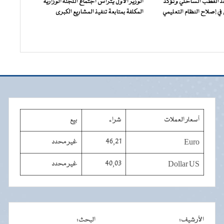
فقد القطب الساحلي وتؤكد
الوزير الأول يترأس اجتماع اللجنة الوزارية
ي إصلاح النظام التعليمي
المكلفة بمتابعة تنفيذ المشاريع الكبرى
أسعار العملات
شراء
بيع
Euro
46,21
غير محدد
Dollar US
40,03
غير محدد
الأرشيف
:
البحث
: