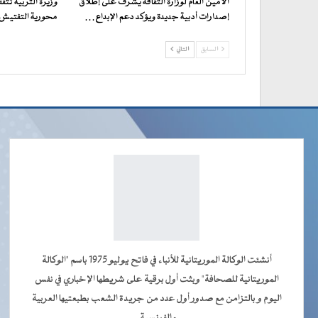
الأمين العام لوزارة الثقافة يشرف على إطلاق
وزيرة التربية تت
إصدارات أدبية جديدة ويؤكد دعم الإبداع…
محورية التفتيش ف
السابق
التالي
أنشئت الوكالة الموريتانية للأنباء في فاتح يوليو 1975 باسم "الوكالة
الموريتانية للصحافة" وبثت أول برقية على شريطها الإخباري في نفس
اليوم و بالتزامن مع صدور أول عدد من جريدة الشعب بطبعتيها العربية