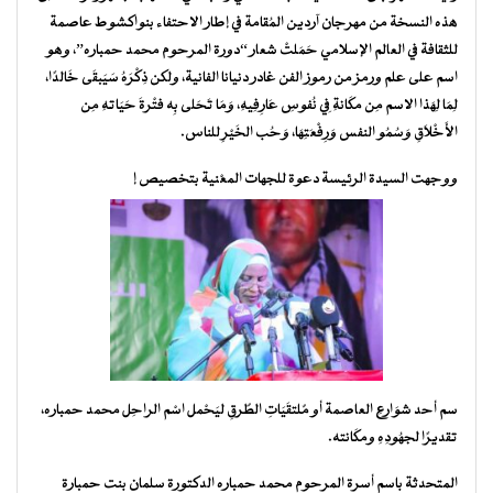
هذه النسخة من مهرجان آردين المُقامة في إطار الاحتفاء بنواكشوط عاصمة
للثقافة في العالم الإسلامي حَمَلتْ شعار “دورة المرحوم محمد حمباره”، وهو
اسم على علم ورمز من رموز الفن غادر دنيانا الفانية، ولكن ذِكْرَهُ سَيَبقَى خَالدًا،
لِمَا لِهَذا الاسم مِن مكَانةِ فِي نُفوسِ عَارِفِيهِ، وَمَا تَحَلى بِه فتْرةَ حَيَاتهِ مِن
الأَخْلاَقِ وَسُمُو النفس وَرِفْعَتِهَا، وَحُب الخَيْرِ للناس.
ووجهت السيدة الرئيسة دعوة للجهات المعْنية بتخصيص إ
سم أحد شوَارعِ العاصمة أو مٌلتقَيَاتِ الطٌرقِ ليَحْمل اسْم الراحِل محمد حمباره،
تقديرًا لجهُودِهِ ومكَانته.
المتحدثة باسم أسرة المرحوم محمد حمباره الدكتورة سلمان بنت حمبارة