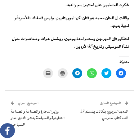
شكرت المنظمين على اختيار إسم والدها.
وقالت إن الفنان محمد هو فنان لكل الموريتانيين، وليس فقط فنانا للأسرة أو
لجهة بعينها.
للتذكير فإن المهرجان يستمر لمدة يومين، ويشمل ندوات ومحاضرات حول
نشأة الموسيقى وتاريخ آلة الآردين.
مشاركة:
انقر
اضغط
انقر
انقر
اضغط
النقر
للمشاركة
للمشاركة
للمشاركة
للمشاركة
للطباعة
لإرسال
على
على
على
على
(فتح
رابط
فيسبوك
تويتر
WhatsApp
Telegram
في
عبر
(فتح
(فتح
(فتح
(فتح
نافذة
البريد
في
في
في
في
جديدة)
الإلكتروني
نافذة
نافذة
نافذة
نافذة
إلى
جديدة)
جديدة)
جديدة)
جديدة)
صديق
(فتح
الموضوع السابق
الموضوع الموالي
في
نافذة
المعهد التربوي بتكانت يتسلم 37
وزير التجارة والصناعة والصناعة
جديدة)
ألف كتاب مدرسي
التقليدية والسياحة يدشن فندق أطار
السياحي