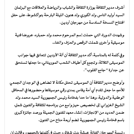
أشرف مدير الثقافة بوزارة الثقافة والشباب والرياضة والعلاقات مع البرلمان
السيد أوليد الناس ولد الكوري ولد هنون، الليلة البارحة بنواكشوط، على حفل
افتتاح النسخة السادسة من مهرجان آردين.
وشهدت الدورة، التي حملت إسم المرحوم محمد ولد حمباره، عروضا فنية
موسيقية وأخرى شملت الرقص والعزف والغناء.
وفي كلمة له بالمناسبة، أكد مدير الثقافة أن آلة الآردين تتعانق فيها جوانب
الموسيقى الثلاثة، وتجمع كل أطياف الشعب الموريتاني، ما جعلها تستحق
عن جدارة “جامع القلوب”.
وأوضح مدير الثقافة أن الموسيقى تحتل مكانة لا تضاهى في الوجدان الجمعي
للأمم، ما جعل تقدم أي أمة يقاس بمدى رقي موسيقاها وحضورها في المحافل
الوطنية والدولية، وهذا ما حدا بفخامة رئيس الجمهورية السيد محمد ولد
الشيخ الغزواني إلى تخصيص حيز واسع من برنامجه للثقافة والفنون شمل،
ضمن العديد من الإنجازات، إنشاء معهد للفنون الجميلة ورصد جائزة كبرى
باسم فخامة رئيس الجمهورية تضم أربعة مناح من الفنون.
رئيسة المهرجان الفنانة عيشة بنت شغالي رحبت في كلمتها بالجمهور، وقالت إن