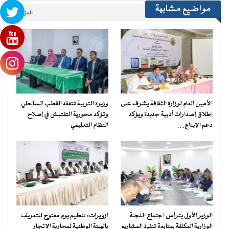
مواضيع مشابهة
المزيد..
الأمين العام لوزارة الثقافة يشرف على
وزيرة التربية تتفقد القطب الساحلي
إطلاق إصدارات أدبية جديدة ويؤكد
وتؤكد محورية التفتيش في إصلاح
دعم الإبداع…
النظام التعليمي
الوزير الأول يترأس اجتماع اللجنة
ازويرات: تنظيم يوم مفتوح للتعريف
الوزارية المكلفة بمتابعة تنفيذ المشاريع
بالهيئة الوطنية لمحاربة الاتجار