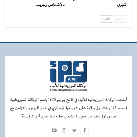
الكبرى
بالأشخاص وتهريب…
السابق
التالي
أنشئت الوكالة الموريتانية للأنباء في فاتح يوليو 1975 باسم "الوكالة الموريتانية
للصحافة" وبثت أول برقية على شريطها الإخباري في نفس اليوم و بالتزامن مع
صدور أول عدد من جريدة الشعب بطبعتيها العربية والفرنسية.