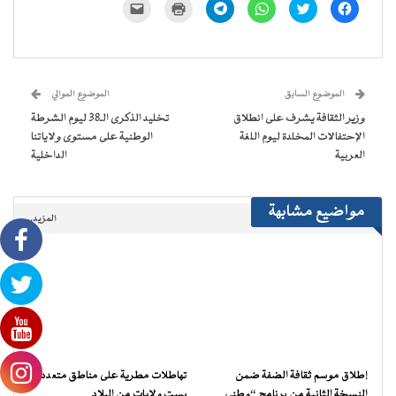
انقر
اضغط
انقر
انقر
اضغط
النقر
للمشاركة
للمشاركة
للمشاركة
للمشاركة
للطباعة
لإرسال
على
على
على
على
(فتح
رابط
فيسبوك
تويتر
WhatsApp
Telegram
في
عبر
(فتح
(فتح
(فتح
(فتح
نافذة
البريد
في
في
في
في
جديدة)
الإلكتروني
نافذة
نافذة
نافذة
نافذة
إلى
جديدة)
جديدة)
جديدة)
جديدة)
صديق
(فتح
الموضوع السابق
الموضوع الموالي
في
نافذة
وزير الثقافة يشرف على انطلاق
تخليد الذكرى الـ38 ليوم الشرطة
جديدة)
الإحتفالات المخلدة ليوم اللغة
الوطنية على مستوى ولاياتنا
العربية
الداخلية
مواضيع مشابهة
المزيد..
إطلاق موسم ثقافة الضفة ضمن
تهاطلات مطرية على مناطق متعددة
النسخة الثانية من برنامج “وطني…
بست ولايات من البلاد