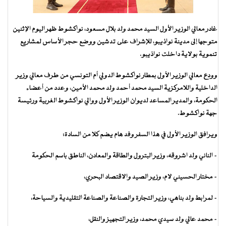
غادر معالي الوزير الأول السيد محمد ولد بلال مسعود، نواكشوط ظهر اليوم الإثنين
متوجها إلى مدينة نواذيبو، للإشراف على تدشين ووضع حجر الأساس لمشاريع
تنموية بولاية داخلت نواذيبو.
وودع معالي الوزير الأول بمطار نواكشوط الدولي أم التونسي من طرف معالي وزير
الداخلية واللامركزية السيد محمد أحمد ولد محمد الأمين، وعدد من أعضاء
الحكومة، والمدير المساعد لديوان الوزير الأول ووالي نواكشوط الغربية ورئيسة
جهة نواكشوط.
ويرافق الوزير الأول في هذا السفر وفد هام يضم كلا من السادة:
– الناني ولد اشروقه، وزير البترول والطاقة والمعادن، الناطق باسم الحكومة
– مختار الحسيني لام، وزير الصيد والاقتصاد البحري،
– لمرابط ولد بناهي، وزير التجارة والصناعة والصناعة التقليدية والسياحة،
– محمد عالي ولد سيدي محمد، وزير التجهيز والنقل،