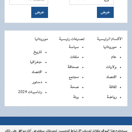
الأقسام الرئيسية
تصنيفات رئيسية
موريتانيا
موريتانيا
سياسة
تاريخ
عام
ملفات
جغرافيا
ولايات
صحافة
اقتصاد
اقتصاد
مجتمع
دستور
ثقافة
صحة
رئـاسيـات 2024
رياضة
بيئة
جميــــع
جميع الحقوق محفوظة © 2026 - الوكالة الموريتانية للأنباء
يستخدم هذا الموقع ملفات تعريف الارتباط لتحسين تجربتك. سنفترض أنك موافق على ذلك