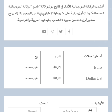
أنشئت الوكالة الموريتانية للأنباء في فاتح يوليو 1975 باسم "الوكالة الموريتانية
للصحافة" وبثت أول برقية على شريطها الإخباري في نفس اليوم و بالتزامن مع
صدور أول عدد من جريدة الشعب بطبعتيها العربية والفرنسية.
أسعار العملات
شراء
بيع
Euro
46,21
غير محدد
Dollar US
40,03
غير محدد
الأرشيف
:
البحث
: