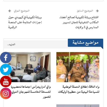
في
في
في
في
جديدة)
الإلكتروني
نافذة
نافذة
نافذة
نافذة
إلى
جديدة)
جديدة)
جديدة)
جديدة)
صديق
(فتح
الموضوع السابق
الموضوع الموالي
في
نافذة
افتتاح ورشة تكوينية لصالح أعضاء
ورشة تكوينية في كيهيدي حول
جديدة)
المكاتب التنفيذية للجان تسيير
إجراءات المتابعة على المنصة
المدارس في 3 ولايات
الرقمية
مواضيع مشابهة
المزيد..
واد الناقة: إطلاق الحملة الوطنية
والي آدرار يترأس اجتماعا تحضيريا
للسياحة البيئية من حظيرة آوليكات
للنسخة الخامسة للمهرجان الدولي
للتمور