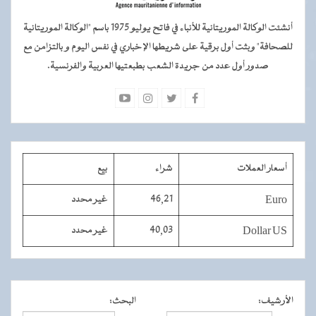
أنشئت الوكالة الموريتانية للأنباء في فاتح يوليو 1975 باسم "الوكالة الموريتانية
للصحافة" وبثت أول برقية على شريطها الإخباري في نفس اليوم و بالتزامن مع
صدور أول عدد من جريدة الشعب بطبعتيها العربية والفرنسية.
أسعار العملات
شراء
بيع
Euro
46,21
غير محدد
Dollar US
40,03
غير محدد
الأرشيف
:
البحث
: