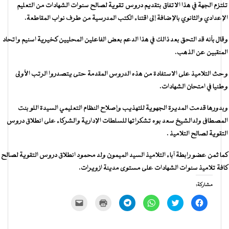
تلتزم الجهة في هذا الاتفاق بتقديم دروس تقوية لصالح سنوات الشهادات من التعليم
الإعدادي والثانوي بالإضافة إلى اقتناء الكتب المدرسية من طرف نواب المقاطعة.
وقال بأنه قد التحق بعد ذالك في هذا الدعم بعض الفاعلين المحليين كخيرية اسنيم واتحاد
المنقبين عن الذهب.
وحث التلاميذ على الاستفادة من هذه الدروس المقدمة حتى يتصدروا الرتب الأولى
وطنيا في امتحان الشهادات.
وبدورها قدمت المديرة الجهوية للتهذيب وإصلاح النظام التعليمي السيدة اللو بنت
المصطافى ولدالشيخ سعد بوه تشكراتها للسلطات الإدارية والشركاء على انطلاق دروس
التقوية لصالح التلاميذ .
كما ثمن عضو رابطة آباء التلاميذ السيد الميمون ولد محمود انطلاق دروس التقوية لصالح
كافة تلاميذ سنوات الشهادات على مستوى مدينة ازويرات.
مشاركة:
انقر
اضغط
انقر
انقر
اضغط
النقر
للمشاركة
للمشاركة
للمشاركة
للمشاركة
للطباعة
لإرسال
على
على
على
على
(فتح
رابط
فيسبوك
تويتر
WhatsApp
Telegram
في
عبر
(فتح
(فتح
(فتح
(فتح
نافذة
البريد