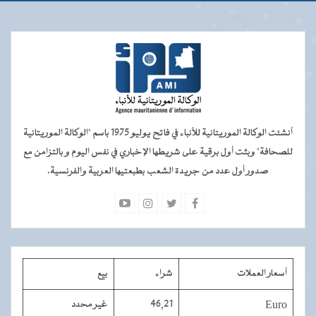
أنشئت الوكالة الموريتانية للأنباء في فاتح يوليو 1975 باسم "الوكالة الموريتانية
للصحافة" وبثت أول برقية على شريطها الإخباري في نفس اليوم و بالتزامن مع
صدور أول عدد من جريدة الشعب بطبعتيها العربية والفرنسية.
أسعار العملات
شراء
بيع
Euro
46,21
غير محدد