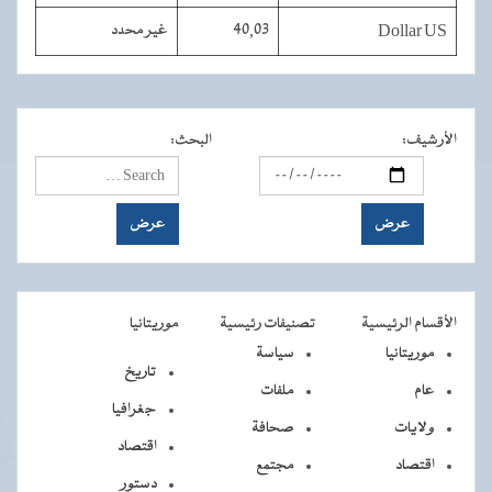
Dollar US
40,03
غير محدد
الأرشيف
:
البحث
:
الأقسام الرئيسية
تصنيفات رئيسية
موريتانيا
موريتانيا
سياسة
تاريخ
عام
ملفات
جغرافيا
ولايات
صحافة
اقتصاد
اقتصاد
مجتمع
دستور