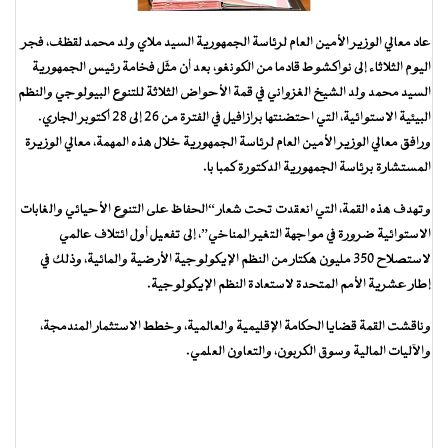
عاد معالي الوزير الأمين العام لرئاسة الجمهورية السيد ملاي ولد محمد لقظف، فجر
اليوم الثلاثاء إلى نواكشوط قادما من الكونغو، بعد أن مثّل فخامة رئيس الجمهورية
السيد محمد ولد الشيخ الغزواني في قمة الأحواض الثلاثة للتنوع البيولوجي والنظم
البيئية الاستوائية، التي احتضنتها برازافيل في الفترة من 26 إلى 28 أكتوبر الجاري.
ورافق معالي الوزير الأمين العام لرئاسة الجمهورية خلال هذه المهمة، معالي الوزيرة
المستشارة برئاسة الجمهورية الدكتورة كمبا با.
وتهدف هذه القمة، التي انعقدت تحت شعار “الحفاظ على التنوع الأحيائي والغابات
الاستوائية ضرورة في مواجهة التغير المناخي”، إلى تفعيل أول ائتلاف عالمي
لاستصلاح 350 مليون هكتار من النظم الإيكولوجية الأرضية والمائية، وذلك في
إطار عشرية الأمم المتحدة لاستعادة النظم الإيكولوجية.
وناقشت القمة قضايا الحكامة الإقليمية والعالمية، وخطط الاستثمار المندمجة،
والآليات المالية وسوق الكربون، والتعاون العلمي.