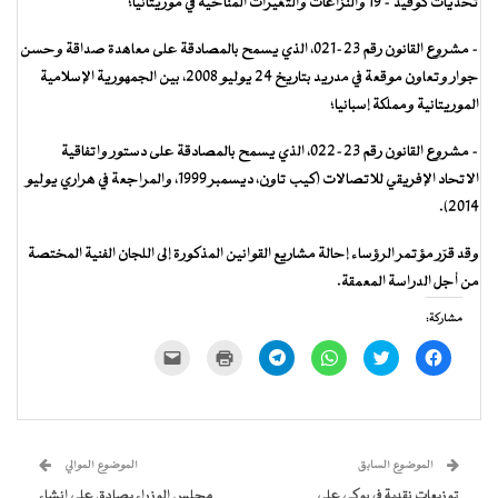
تحديات كوفيد – 19 والنزاعات والتغيرات المناخية في موريتانيا؛
– مشروع القانون رقم 23-021، الذي يسمح بالمصادقة على معاهدة صداقة وحسن
جوار وتعاون موقعة في مدريد بتاريخ 24 يوليو 2008، بين الجمهورية الإسلامية
الموريتانية ومملكة إسبانيا؛
– مشروع القانون رقم 23-022، الذي يسمح بالمصادقة على دستور واتفاقية
الاتحاد الإفريقي للاتصالات (كيب تاون، ديسمبر 1999، والمراجعة في هراري يوليو
2014).
وقد قرّر مؤتمر الرؤساء إحالة مشاريع القوانين المذكورة إلى اللجان الفنية المختصة
من أجل الدراسة المعمقة.
مشاركة:
انقر
اضغط
انقر
انقر
اضغط
النقر
للمشاركة
للمشاركة
للمشاركة
للمشاركة
للطباعة
لإرسال
على
على
على
على
(فتح
رابط
فيسبوك
تويتر
WhatsApp
Telegram
في
عبر
(فتح
(فتح
(فتح
(فتح
نافذة
البريد
في
في
في
في
جديدة)
الإلكتروني
نافذة
نافذة
نافذة
نافذة
إلى
جديدة)
جديدة)
جديدة)
جديدة)
صديق
(فتح
الموضوع السابق
الموضوع الموالي
في
نافذة
توزيعات نقدية في بوكى على
مجلس الوزراء يصادق على إنشاء