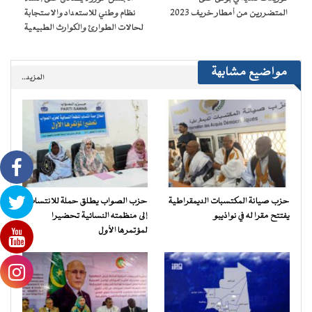
جديدة)
المتضررين من أمطار خريف 2023
نظام وطني للاستعداد والاستجابة
لحالات الطوارئ والكوارث الطبيعية
مواضيع مشابهة
المزيد..
حزب صيانة المكتسبات الديمقراطية
حزب الصواب يطلق حملة للانتساب
يفتتح مقرا له في نواذيبو
إلى منظمته النسائية تحضيرا
لمؤتمرها الأول