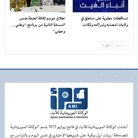
تساقطات مطرية على مناطق في
إطلاق موسم ثقافة الضفة ضمن
ولايات لعصابه ولبراكنه وتكانت
النسخة الثانية من برنامج “وطني…
وجهتي”
السابق
التالي
أنشئت الوكالة الموريتانية للأنباء في فاتح يوليو 1975 باسم "الوكالة الموريتانية
للصحافة" وبثت أول برقية على شريطها الإخباري في نفس اليوم و بالتزامن مع