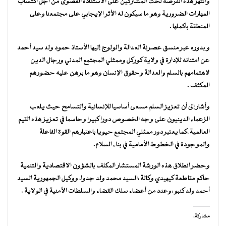
وانتهز هذه الفرصة لحث المشاركين على الاستفادة القصوى من أجل اكتساب
المهارات الضرورية وهو ما سيكون له الأثر الإيجابي على مجتمعنا وعلى
المنطقة باكملها .
و بدوره عبر منسق عصرنة العدالة والولوج إليها الأستاذ حمود ولد سيد أحمد
عن امتنانه للإدارة في ولاية كوركل وممثلي المجتمع المدني ورجال الدين
لاهتمامهم بالسلم والعدالة وحقوق الإنسان وهو ما برهن عليه حضورهم
المكثف .
وأشار إلى أن تعزيز السلم مسعى أساسيا للإنسانية والتسامح حيث يلعب
الزعماء الدينيون على وجه الخصوص دورا كبيرا وحاسما في تعزيز هذه القيم
العالمية ،كما يعتبر دور ممثلي المجتمع حيويا باعتبارهم القوة الفاعلة
والموجودة في الخطوط الأمامية في بناء السلام.
وحضر انطلاق هذه الورشة المستشار المكلف بالشؤون الاقتصادية والتنمية
حاكم مقاطعة كيهيدي وكالة ،السيد محمد ولد جدوا، ووكيل الجمهورية السيد
أحمد ولد كنبو ،وعدد من أعضاء سلك القضاء والسلطات الأمنية في الولاية .
مشاركة: