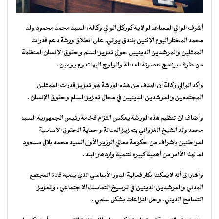
أشرف الوالي المساعد لولاية كوركل الوالي وكالة ، السيد محمد محمود ولد
محمد المختار اليوم الإثنين بفندق يوتي، على انطلاق ورشة دعم قدرات
الممثلين والمرشدين الدينيين حول تعزيز السلم وحقوق الإنسان المنظمة
من طرف برنامج عصرنة العدالة والولوج اليها تدوم يومين .
وأكد الوالي وكالة أن الهدف من هذه الورشة هو تعزيز قدرات الممثلين
المجتمعين والمرشدين الدينيين في مجال تعزيز السلم وحقوق الإنسان .
وأضاف ان تنظيم هذه الورشة يعكس التزام فخامة رئيس الجمهورية السيد
محمد ولد الشيخ الغزواني بتعزيز العدالة وحماية الحقوق الاساسية
لمواطنين باشراف من حكومة معالي الوزير الأول السيد محمد بلال مسعود
لما لهذا الأامر من أهمية كبيرة لتنمية وازدهار البلد .
وأشار إلى أنه لايمكننا إنكار فعالية الدور الأساسي الذي يلعبه قادة المجتمع
المدني والمرشدين الدينين في ترسيخ التماسك الاجتماعي ، وتعزيز
التسامح الديني ، وحل النزاعات بشكل سلمي .