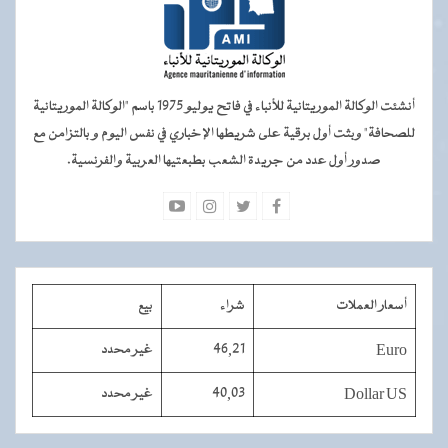
أنشئت الوكالة الموريتانية للأنباء في فاتح يوليو 1975 باسم "الوكالة الموريتانية
للصحافة" وبثت أول برقية على شريطها الإخباري في نفس اليوم و بالتزامن مع
صدور أول عدد من جريدة الشعب بطبعتيها العربية والفرنسية.
أسعار العملات
شراء
بيع
Euro
46,21
غير محدد
Dollar US
40,03
غير محدد