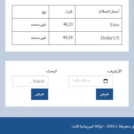
أسعار العملات
شراء
بيع
Euro
46,21
غير محدد
Dollar US
40,03
غير محدد
الأرشيف
:
البحث
:
- الوكالة الموريتانية للأنباء