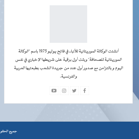
أنشئت الوكالة الموريتانية للأنباء في فاتح يوليو 1975 باسم "الوكالة
الموريتانية للصحافة" وبثت أول برقية على شريطها الإخباري في نفس
اليوم و بالتزامن مع صدور أول عدد من جريدة الشعب بطبعتيها العربية
والفرنسية.
جميــــع
جميع الحقوق محفوظة © 2026 