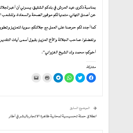
بمناسبة ذكرى عيد العرش في بلدكم الشقيق، يسرني أن أعبر لجلا
عن أصدق التهاني، متمنيا لكم موفور الصحة والسعادة، وللشعب الم
كما أجدد لكم حرصنا على العمل مع جلالتكم، سويا، لتعزيز وتطوير
وتفضلوا، صاحب الجلالة والأخ العزيز، بقبول أسمى آيات التقدير.
أخوكم: محمد ولد الشيخ الغزواني”.
مشاركة:
انقر
اضغط
انقر
انقر
اضغط
النقر
للمشاركة
للمشاركة
للمشاركة
للمشاركة
للطباعة
لإرسال
على
على
على
على
(فتح
رابط
فيسبوك
تويتر
WhatsApp
في
Telegram
عبر
(فتح
(فتح
(فتح
(فتح
نافذة
البريد
في
في
في
في
جديدة)
الإلكتروني
نافذة
نافذة
نافذة
نافذة
إلى
جديدة)
جديدة)
جديدة)
جديدة)
صديق
(فتح
الموضوع السابق
في
نافذة
جديدة)
انطلاق حملة تحسيسية لمحاربة ظاهرة الاتجار بالبشر في أطار