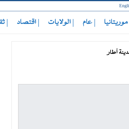
Engl
 موريتانيا
| عام
| الولايات
| اقتصاد
| ثق
دينة أطار