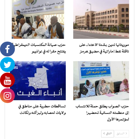
موريتانيا تدين بشدة الاعتداء على
حزب صيانة المكتسبات الديمقراطية
ناقلة نفط إماراتية في مضيق هرمز
يفتتح مقرا له في نواذيبو
حزب الصواب يطلق حملة للانتساب
تساقطات مطرية على مناطق في
إلى منظمته النسائية تحضيرا
ولايات لعصابه ولبراكنه وتكانت
لمؤتمرها الأول
السابق
التالي