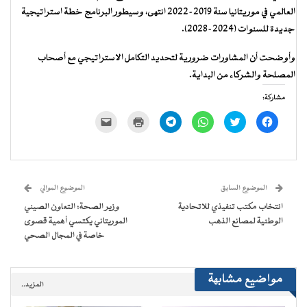
العالمي في موريتانيا سنة 2019-2022 انتهى، وسيطور البرنامج خطة استراتيجية
جديدة للسنوات (2024-2028).
وأوضحت أن المشاورات ضرورية لتحديد التكامل الاستراتيجي مع أصحاب
المصلحة والشركاء من البداية.
مشاركة:
انقر
اضغط
انقر
انقر
اضغط
النقر
للمشاركة
للمشاركة
للمشاركة
للمشاركة
للطباعة
لإرسال
على
على
على
على
(فتح
رابط
فيسبوك
تويتر
WhatsApp
Telegram
في
عبر
(فتح
(فتح
(فتح
(فتح
نافذة
البريد
في
في
في
في
جديدة)
الإلكتروني
نافذة
نافذة
نافذة
نافذة
إلى
جديدة)
جديدة)
جديدة)
جديدة)
صديق
(فتح
الموضوع السابق
الموضوع الموالي
في
نافذة
انتخاب مكتب تنفيذي للاتحادية
وزير الصحة: التعاون الصيني
جديدة)
الوطنية لمصانع الذهب
الموريتاني يكتسي أهمية قصوى
خاصة في المجال الصحي
مواضيع مشابهة
المزيد..