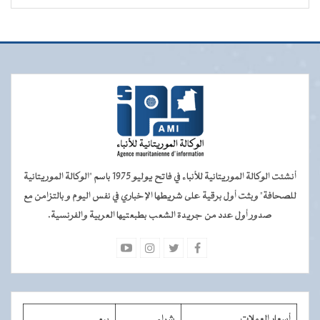
أنشئت الوكالة الموريتانية للأنباء في فاتح يوليو 1975 باسم "الوكالة الموريتانية
للصحافة" وبثت أول برقية على شريطها الإخباري في نفس اليوم و بالتزامن مع
صدور أول عدد من جريدة الشعب بطبعتيها العربية والفرنسية.
أسعار العملات
شراء
بيع