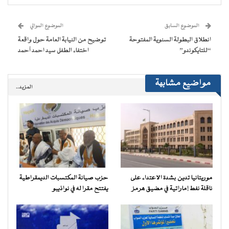
في
في
في
في
جديدة)
الإلكتروني
نافذة
نافذة
نافذة
نافذة
إلى
جديدة)
جديدة)
جديدة)
جديدة)
صديق
(فتح
الموضوع السابق
الموضوع الموالي
في
نافذة
انطلاق البطولة السنوية المفتوحة
توضيح من النيابة العامة حول واقعة
جديدة)
“للتايكوندو”
اختفاء الطفل سيد احمد أحمد
مواضيع مشابهة
المزيد..
موريتانيا تدين بشدة الاعتداء على
حزب صيانة المكتسبات الديمقراطية
ناقلة نفط إماراتية في مضيق هرمز
يفتتح مقرا له في نواذيبو