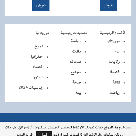
الأقسام الرئيسية
تصنيفات رئيسية
موريتانيا
موريتانيا
سياسة
تاريخ
عام
ملفات
جغرافيا
ولايات
صحافة
اقتصاد
اقتصاد
مجتمع
دستور
ثقافة
صحة
رئـاسيـات 2024
رياضة
بيئة
جميــــع
جميع الحقوق محفوظة © 2026 - الوكالة الموريتانية للأنباء
يستخدم هذا الموقع ملفات تعريف الارتباط لتحسين تجربتك. سنفترض أنك موافق على ذلك
، ولكن يمكنك إلغاء الاشتراك إذا كنت ترغب في ذلك.
قبول
قراءة المزيد