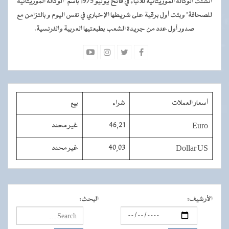
أنشئت الوكالة الموريتانية للأنباء في فاتح يوليو 1975 باسم "الوكالة الموريتانية
للصحافة" وبثت أول برقية على شريطها الإخباري في نفس اليوم و بالتزامن مع
صدور أول عدد من جريدة الشعب بطبعتيها العربية والفرنسية.
أسعار العملات
شراء
بيع
Euro
46,21
غير محدد
Dollar US
40,03
غير محدد
الأرشيف
:
البحث
: