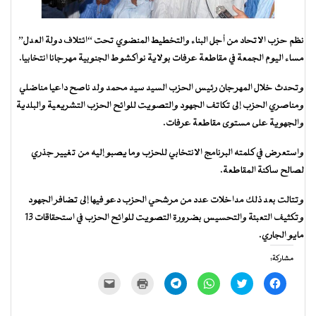
نظم حزب الاتحاد من أجل البناء والتخطيط المنضوي تحت “ائتلاف دولة العدل”
مساء اليوم الجمعة في مقاطعة عرفات بولاية نواكشوط الجنوبية مهرجانا انتخابيا.
وتحدث خلال المهرجان رئيس الحزب السيد سيد محمد ولد ناصح داعيا مناضلي
ومناصري الحزب إلى تكاتف الجهود والتصويت للوائح الحزب التشريعية والبلدية
والجهوية على مستوى مقاطعة عرفات.
واستعرض في كلمته البرنامج الانتخابي للحزب وما يصبو إليه من تغيير جذري
لصالح ساكنة المقاطعة.
وتتالت بعد ذلك مداخلات عدد من مرشحي الحزب دعو فيها إلى تضافر الجهود
وتكثيف التعبئة والتحسيس بضرورة التصويت للوائح الحزب في استحقاقات 13
مايو الجاري.
مشاركة:
انقر
اضغط
انقر
انقر
اضغط
النقر
للمشاركة
للمشاركة
للمشاركة
للمشاركة
للطباعة
لإرسال
على
على
على
على
(فتح
رابط
فيسبوك
تويتر
WhatsApp
Telegram
في
عبر
(فتح
(فتح
(فتح
(فتح
نافذة
البريد