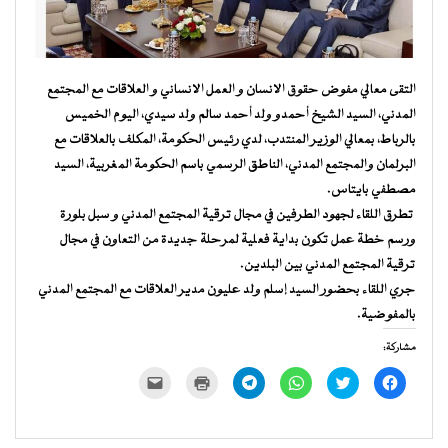
التقى معالي مفوض حقوق الانسان و العمل الانساني و العلاقات مع المجتمع
المدني، السيد الشيخ أحمدو ولد أحمد سالم ولد سيدي، اليوم الخميس
بالرباط، بمعالي الوزير المنتدب، لدي رئيس الحكومة، المكلف بالعلاقات مع
البرلمان والمجتمع المدني، الناطق الرسمي باسم الحكومة المغربية، السيد
مصطفي بايتاس.
تطرق اللقاء لجهود الطرفين في مجال ترقية المجتمع المدني و سبل بلورة
ورسم خطة عمل تكون بداية فعلية لمرحلة جديدة من التعاون في مجال
ترقية المجتمع المدني بين البلدين.
جري اللقاء بحضور السيد إسلم ولد عليون مدير العلاقات مع المجتمع المدني
بالمفوضية.
مشاركة:
انقر
اضغط
انقر
انقر
اضغط
النقر
للمشاركة
للمشاركة
للمشاركة
للمشاركة
للطباعة
لإرسال
على
على
على
على
(فتح
رابط
فيسبوك
تويتر
WhatsApp
Telegram
في
عبر
(فتح
(فتح
(فتح
(فتح
نافذة
البريد
في
في
في
في
جديدة)
الإلكتروني