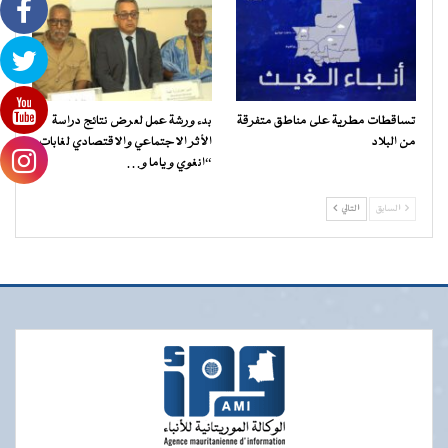
تساقطات مطرية على مناطق متفرقة
بدء ورشة عمل لعرض نتائج دراسة
من البلاد
الأثر الاجتماعي والاقتصادي لغابات
“انغوي و ياما و…
السابق
التالي