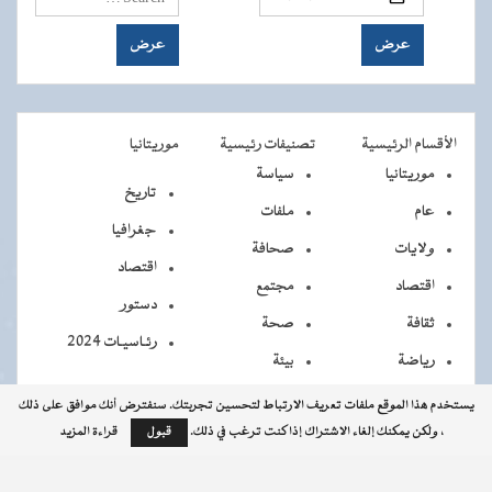
الأقسام الرئيسية
تصنيفات رئيسية
موريتانيا
موريتانيا
سياسة
تاريخ
عام
ملفات
جغرافيا
ولايات
صحافة
اقتصاد
اقتصاد
مجتمع
دستور
ثقافة
صحة
رئـاسيـات 2024
رياضة
بيئة
يستخدم هذا الموقع ملفات تعريف الارتباط لتحسين تجربتك. سنفترض أنك موافق على ذلك
، ولكن يمكنك إلغاء الاشتراك إذا كنت ترغب في ذلك.
قبول
قراءة المزيد
جميــــع
جميع الحقوق محفوظة © 2026 - الوكالة الموريتانية للأنباء