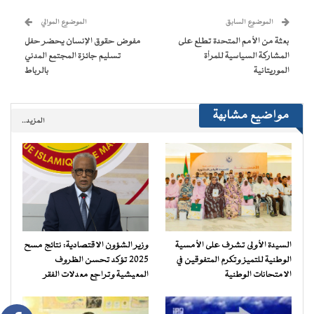
نافذة
نافذة
نافذة
نافذة
إلى
جديدة)
جديدة)
جديدة)
جديدة)
صديق
(فتح
الموضوع السابق
الموضوع الموالي
في
نافذة
بعثة من الأمم المتحدة تطلع على
مفوض حقوق الإنسان يحضر حفل
جديدة)
المشاركة السياسية للمرأة
تسليم جائزة المجتمع المدني
الموريتانية
بالرباط
مواضيع مشابهة
المزيد..
السيدة الأولى تشرف على الأمسية
وزير الشؤون الاقتصادية: نتائج مسح
الوطنية للتميز وتكرم المتفوقين في
2025 تؤكد تحسن الظروف
الامتحانات الوطنية
المعيشية وتراجع معدلات الفقر