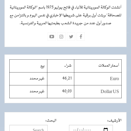
أنشئت الوكالة الموريتانية للأنباء في فاتح يوليو 1975 باسم "الوكالة الموريتانية
للصحافة" وبثت أول برقية على شريطها الإخباري في نفس اليوم و بالتزامن مع
صدور أول عدد من جريدة الشعب بطبعتيها العربية والفرنسية.
أسعار العملات
شراء
بيع
Euro
46,21
غير محدد
Dollar US
40,03
غير محدد
الأرشيف
:
البحث
: