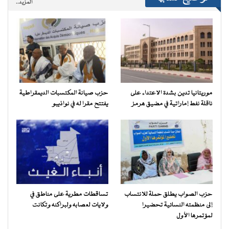
المزيد..
موريتانيا تدين بشدة الاعتداء على
حزب صيانة المكتسبات الديمقراطية
ناقلة نفط إماراتية في مضيق هرمز
يفتتح مقرا له في نواذيبو
حزب الصواب يطلق حملة للانتساب
تساقطات مطرية على مناطق في
إلى منظمته النسائية تحضيرا
ولايات لعصابه ولبراكنه وتكانت
لمؤتمرها الأول