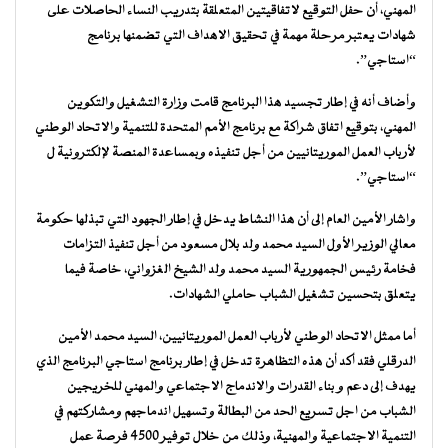
المهني، أن حفل التوقيع لاتفاقيتين المتعلقة بتدريب النساء الحاصلات على
شهادات يعتبر مرحلة مهمة في تحقيق الاهداف التي تضمنها برنامج
“استاجي”.
وأضاف أنه في إطار تجسيد هذا البرنامج قامت وزارة التشغيل والتكوين
المهني، بتوقيع اتفاق شراكة مع برنامج الأمم المتحدة للتنمية والاتحاد الوطني
لأرباب العمل الموريتانيين من أجل تنفيذه وبمساعدة المنصة لإلكترونية ل
“استاجي”.
واشار الأمين العام إلى أن هذا النشاط يدخل في إطار الجهود التي تبذلها حكومة
معالي الوزير الأول السيد محمد ولد بلال مسعود من أجل تنفيذ التزامات
فخامة رئيس الجمهورية السيد محمد ولد الشيخ الغزواني، خاصة فيما
يتعلق بتحسين تشغيل الشباب حاملي الشهادات.
أما ممثل الاتحاد الوطني لأرباب العمل الموريتانيين، السيد محمد الأمين
الدرقلي فقد أكد أن هذه التظاهرة تدخل في إطار برنامج استاجي البرنامج الذي
يهدف إلى دعم و بناء القدرات والاندماج الاجتماعي والمهني للخريجين
الشباب من اجل تسريع الحد من البطالة وتسهيل اندماجهم ومشاركتهم في
التنمية الاجتماعية والمهنية، وذلك من خلال توفير 4500 فرصة عمل