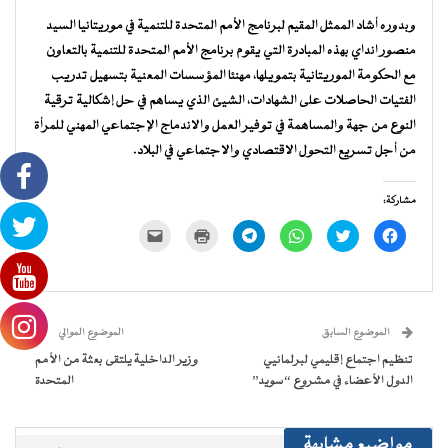
وبدوره أشاد الممثل المقيم لبرنامج الأمم المتحدة للتنمية في موريتانيا السيد
منصور انداي بهذه المبادرة التي يقوم برنامج الأمم المتحدة للتنمية بالتعاون
مع الحكومة الموريتانية بتمويلها، مهنئا المؤسسات المعنية بتسهيل تدريب
الفتيات الحاصلات على الشهادات، الشيئ الذي يساهم في حل إشكالية ترقية
النوع من جهة والمساهمة في توفير العمل والاندماج الإجتماعي المهني للمرأة
من أجل تسريع التحول الاقتصادي والاجتماعي في البلاد.
مشاركة:
انقر
اضغط
انقر
انقر
اضغط
النقر
للمشاركة
للمشاركة
للمشاركة
للمشاركة
للطباعة
لإرسال
على
على
على
على
(فتح
رابط
فيسبوك
تويتر
WhatsApp
Telegram
في
عبر
(فتح
(فتح
(فتح
(فتح
نافذة
البريد
في
في
في
في
جديدة)
الإلكتروني
نافذة
نافذة
نافذة
نافذة
إلى
جديدة)
جديدة)
جديدة)
جديدة)
صديق
(فتح
الموضوع السابق
الموضوع الموالي
في
نافذة
تنظيم اجتماع إقليمي لبرلمانيي
وزير الداخلية يلتقى بعثة من الأمم
جديدة)
الدول الأعضاء في مشروع “سويد”
المتحدة
مواضيع مشابهة