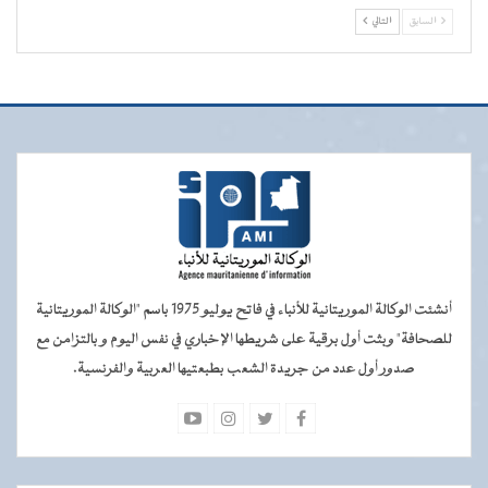
السابق
التالي
أنشئت الوكالة الموريتانية للأنباء في فاتح يوليو 1975 باسم "الوكالة الموريتانية
للصحافة" وبثت أول برقية على شريطها الإخباري في نفس اليوم و بالتزامن مع
صدور أول عدد من جريدة الشعب بطبعتيها العربية والفرنسية.