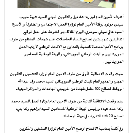
أشرف الأمين العام لوزارة التشغيل والتكوين المهني السيد شيبة حبيب
سيدي مولود برفقة الأمين العام لوزارة العمل الاجتماعي و الطفولة و الأسرة
السيد عالي سيلي سوماري، اليوم الثلاثاء بنواكشوط، على حفل توقيع
اتفاقيتين تدريبيتين لصالح النساء الحاصلات على شهادات، المنظم من طرف
برنامج الأمم المتحدة للتنمية، بالتعاون مع الاتحاد الوطني لأرباب العمل
الموريتانيين و البنك الوطني الموريتاني، و الهيئة الوطنية للمحامين
الموريتانيين.
حيث وقعت الاتفاقية الأولى من طرف الامين العام لوزارة التشغيل و التكوين
المهني و المدير العام للبنك الوطني الموريتاني السيد محمد ولد عبد الله
انويكظ، لصالح 100 حامل شهادة من خريجي الجامعات و المراكز المهنية.
بينما وقعت الاتفاقية الثانية من طرف الأمين العام لوزارة العدل السيد محمد
ولد احمد عيده و رئيس الهيئة الوطنية للمحامين السيد ابراهيم ولد ابتي،
لصالح 20 فتاة للتدريف في مهنة المحاماة.
وفي كلمة بمناسبة الافتتاح اوضح الأمين العام لوزارة التشغيل والتكوين