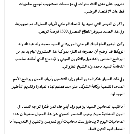
تدريب على مدى ثلاث سنوات، في مؤسسات تستجيب لجميع حاجيات
قطاعات الاقتصاد الوطني.
وذكر أن الفرص التي تعهد بها الاتحاد الوطني لأرباب العمل قد تم تجهيزها،
وفي هذا الصدد سيوفر القطاع المصرفي 1500 فرصة تربص.
وكان المدير العام للبنك الوطني الموريتاني السيد محمد ولد عبد لله ولد
انويكظ قد أوضح أن مصرفه قد إلتزم بمواكبة هذا المشروع الهام بدعم من
البرنامج الخاص بالتشغيل والتكوين المهني والإندماج الذي أطلقه صاحب
الفخامة السيد محمد ولد الشيخ الغزواني.
وفي ذات السياق شكر المدير العام وزارة التشغيل وأرباب العمل وبرنامج الأمم
المتحدة للتنمية وكافة الشركاء على مساهمتهم لهذه المبادرة وتقديم التأطير
الجيد لها.
أما نقيب المحامين السيد ابراهيم ولد أبتي فقد ثمن فكرة توجه النساء إلى
المهن القضائية حيث يغيب العنصر النسوي عن هذا المجال، مضيفا أن عدد
المحاميات اليوم لا يتجاوز ست محاميات أربع تمارسن واثنتين في التدريب، أما
القضاء ففيه اثنتين فقط.