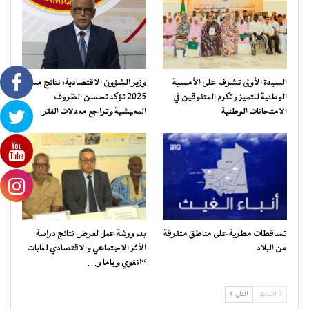
السيدة الأولى تشرف على الأمسية
وزير الشؤون الاقتصادية: نتائج مسح
الوطنية للتميز وتكرم المتفوقين في
2025 تؤكد تحسن الظروف
الامتحانات الوطنية
المعيشية وتراجع معدلات الفقر
تساقطات مطرية على مناطق متفرقة
بدء ورشة عمل لعرض نتائج دراسة
من البلاد
الأثر الاجتماعي والاقتصادي لغابات
“انغوي و ياما و…
السابق
التالي