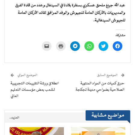
عبد الله جينغ ملحق عسكري بسفارة بلادنا في السينغال وعدد من قادة الفرق
والمديريات بالأركان العامة للجيوش والوفد المرافق لقائد الأركان العامة
للجيوش السينغالية.
مشاركة:
انقر
اضغط
انقر
انقر
اضغط
النقر
للمشاركة
للمشاركة
للمشاركة
للمشاركة
للطباعة
لإرسال
على
على
على
على
(فتح
رابط
فيسبوك
تويتر
WhatsApp
Telegram
في
عبر
(فتح
(فتح
(فتح
(فتح
نافذة
البريد
في
في
في
في
جديدة)
الإلكتروني
نافذة
نافذة
نافذة
نافذة
إلى
جديدة)
جديدة)
جديدة)
جديدة)
صديق
(فتح
الموضوع السابق
الموضوع الموالي
في
نافذة
حرق كميات من المواد المنتهية
انطلاق ورشة التقييمات التجريبية
جديدة)
الصلاحية بضواحي مدينة تجكجة
لشعب بعض مؤسسات التعليم
العالي
مواضيع مشابهة
المزيد..