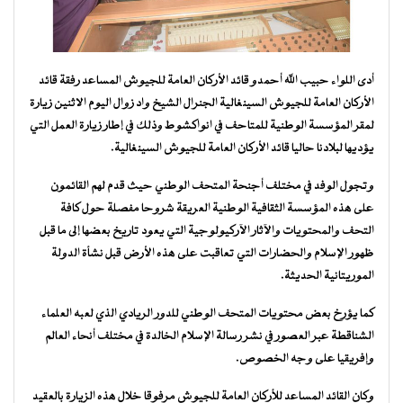
أدى اللواء حبيب الله أحمدو قائد الأركان العامة للجيوش المساعد رفقة قائد
الأركان العامة للجيوش السينغالية الجنرال الشيخ واد زوال اليوم الاثنين زيارة
لمقر المؤسسة الوطنية للمتاحف في انواكشوط وذلك في إطار زيارة العمل التي
يؤديها لبلادنا حاليا قائد الأركان العامة للجيوش السينغالية.
وتجول الوفد في مختلف أجنحة المتحف الوطني حيث قدم لهم القائمون
على هذه المؤسسة الثقافية الوطنية العريقة شروحا مفصلة حول كافة
التحف والمحتويات والآثار الآركيولوجية التي يعود تاريخ بعضها إلى ما قبل
ظهور الإسلام والحضارات التي تعاقبت على هذه الأرض قبل نشأة الدولة
الموريتانية الحديثة.
كما يؤرخ بعض محتويات المتحف الوطني للدور الريادي الذي لعبه العلماء
الشناقطة عبر العصور في نشر رسالة الإسلام الخالدة في مختلف أنحاء العالم
وإفريقيا على وجه الخصوص.
وكان القائد المساعد للأركان العامة للجيوش مرفوقا خلال هذه الزيارة بالعقيد