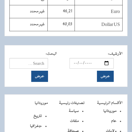
Euro
46,21
غير محدد
Dollar US
40,03
غير محدد
الأرشيف
:
البحث
:
الأقسام الرئيسية
تصنيفات رئيسية
موريتانيا
موريتانيا
سياسة
تاريخ
عام
ملفات
جغرافيا
ولايات
صحافة