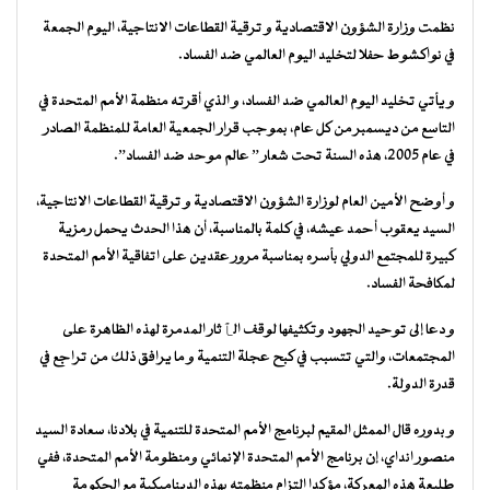
نظمت وزارة الشؤون الاقتصادية و ترقية القطاعات الانتاجية، اليوم الجمعة
في نواكشوط حفلا لتخليد اليوم العالمي ضد الفساد.
و يأتي تخليد اليوم العالمي ضد الفساد، و الذي أقرته منظمة الأمم المتحدة في
التاسع من ديسمبر من كل عام، بموجب قرار الجمعية العامة للمنظمة الصادر
في عام 2005، هذه السنة تحت شعار ” عالم موحد ضد الفساد”.
و أوضح الأمين العام لوزارة الشؤون الاقتصادية و ترقية القطاعات الانتاجية،
السيد يعقوب أحمد عيشه، في كلمة بالمناسبة، أن هذا الحدث يحمل رمزية
كبيرة للمجتمع الدولي بأسره بمناسبة مرور عقدين على اتفاقية الأمم المتحدة
لمكافحة الفساد.
و دعا إلى توحيد الجهود وتكثيفها لوقف الٱثار المدمرة لهذه الظاهرة على
المجتمعات، والتي تتسبب في كبح عجلة التنمية و ما يرافق ذلك من تراجع في
قدرة الدولة.
و بدوره قال الممثل المقيم لبرنامج الأمم المتحدة للتنمية في بلادنا، سعادة السيد
منصور انداي، إن برنامج الأمم المتحدة الإنمائي ومنظومة الأمم المتحدة، ففي
طليعة هذه المعركة، مؤكدا التزام منظمته بهذه الديناميكية مع الحكومة