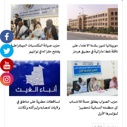
موريتانيا تدين بشدة الاعتداء على
حزب صيانة المكتسبات الديمقراطية
ناقلة نفط إماراتية في مضيق هرمز
يفتتح مقرا له في نواذيبو
حزب الصواب يطلق حملة للانتساب
تساقطات مطرية على مناطق في
إلى منظمته النسائية تحضيرا
ولايات لعصابه ولبراكنه وتكانت
لمؤتمرها الأول
السابق
التالي