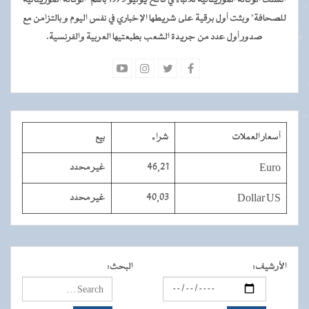
أنشئت الوكالة الموريتانية للأنباء في فاتح يوليو 1975 باسم "الوكالة الموريتانية
للصحافة" وبثت أول برقية على شريطها الإخباري في نفس اليوم و بالتزامن مع
صدور أول عدد من جريدة الشعب بطبعتيها العربية والفرنسية.
أسعار العملات
شراء
بيع
Euro
46,21
غير محدد
Dollar US
40,03
غير محدد
الأرشيف
:
البحث
: