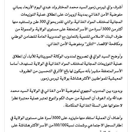
أشرف والي تيرس زمور السيد محمد المختار ولد عبدي اليوم الأربعاء بمباني
مفوضية الأمن الغذائي بمدينة ازويرات على إنطلاق عملية التوزيعات
المجانية لمختلف المواد الغذائية، والتي تقدر بحوالي 300 طن وتستفيد منها
أكثر من 3000 أسرة من الأسر المتعففة على مستوى الولاية، والممولة من
طرف البنك الاسلامي للتنمية بالتعاون مع المندوبية العامة للتضامن الوطني
ومكافحة الإقصاء “التآزر” ومفوضية الأمن الغذائي.
وأوضح السيد الوالي في تصريح لمندوب الوكالة الموريتانية للأنباء أن إنطلاق
عملية التوزيعات المجانية لمختلف المواد الغذائية في الولاية تستهدف أساسا
الأسر المتعففة مشيرا بأنه سيكون لها بالغ الأثر في التحسين من الظروف
المعيشية للمواطنين الأكثر هشاشة بولاية تيرس زمور.
وبدوره بين المندوب الجهوي لمفوضية الأمن الغذائي في الولاية السيد محمد
عبدالله ولد الغوف أن العملية من حيث الكم والنوع تعتبر عملية معتبرة نظرا
لاحتوائها على السلة الغذائية المتكاملة .
وأضاف أن العملية استفاد منها مايزيد على 3000أسرة على مستوى الولاية في
إطار السجل الاجتماعي وشملت نسبة100/100من الأسر الأكثر هشاشة على