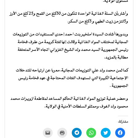
مستوى الولاية.
وأشار بأن السلة الغذائية الواحدة تتكون من 50كلغ من القمح و25 كلغ من الأرز
و5لتز من زيت الطهي و 5كلغ من السكر.
وبدورها أشادت السيدة املخير بنت احمد إحدى المستفيدات من التوزيعات
المجانية لمختلف المواد الغذائية وقالت إنها لفتة كريمة من طرف فخامة
رئيس الجمهورية السيد محمد ولد الشيخ الغزواني اتجاه الأسر المتعففة
مطالبة بالمزيد.
كما ثمن محمد ولد علي التوزيعات المجانية، معربا عن ارتياحه للتدخلات
الإجتماعية الكبيرة التي تستهدف الفئات المحتاجة في عهد فخامة رئيس
الجمهورية .
وحضر عملية توزيع المواد الغذائية الحاكم المساعد لمقاطعة ازويرات محمد
محمود ولد الغوف وممثلو السلطات الأمنية في الولاية.
مشاركة:
انقر
اضغط
انقر
انقر
اضغط
النقر
للمشاركة
للمشاركة
للمشاركة
للمشاركة
للطباعة
لإرسال