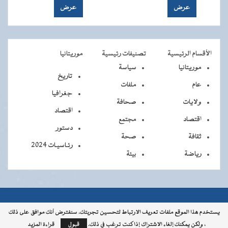
الأقسام الرئيسية
تصنيفات رئيسية
موريتانيا
موريتانيا
سياسة
تاريخ
عام
ملفات
جغرافيا
ولايات
صحافة
اقتصاد
اقتصاد
مجتمع
دستور
ثقافة
صحة
رئـاسيـات 2024
رياضة
بيئة
جميــــع
جميع الحقوق محفوظة © 2026 - الوكالة الموريتانية للأنباء
يستخدم هذا الموقع ملفات تعريف الارتباط لتحسين تجربتك. سنفترض أنك موافق على ذلك
، ولكن يمكنك إلغاء الاشتراك إذا كنت ترغب في ذلك.
قبول
قراءة المزيد