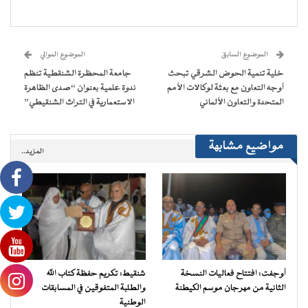
على
على
على
على
(فتح
رابط
فيسبوك
تويتر
WhatsApp
Telegram
في
عبر
(فتح
(فتح
(فتح
(فتح
نافذة
البريد
في
في
في
في
جديدة)
الإلكتروني
نافذة
نافذة
نافذة
نافذة
إلى
جديدة)
جديدة)
جديدة)
جديدة)
صديق
(فتح
الموضوع السابق
الموضوع الموالي
في
نافذة
خلية تنمية الحوض الشرقي تبحث
جامعة المحظرة الشنقطية تنظم
جديدة)
أوجه التعاون مع بعثة لوكالات الأمم
ندوة علمية بعنوان “صدى الظاهرة
المتحدة والتعاون الألماني
الاستعمارية في التراث الشنقيطي”
مواضيع مشابهة
المزيد..
أوجفت: افتتاح فعاليات النسخة
شنقيط: تكريم حفظة كتاب الله
الثانية من مهرجان موسم الكيطنة
والطلبة المتفوقين في المسابقات
الوطنية