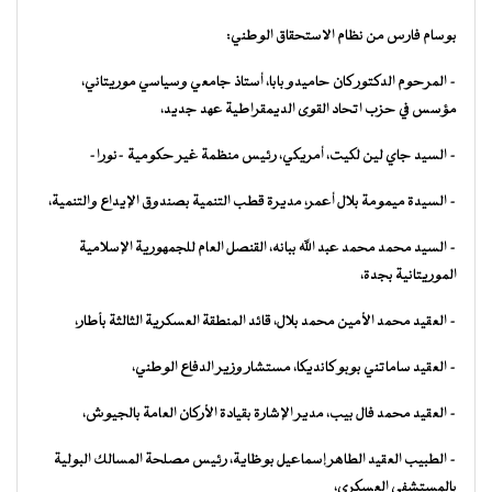
بوسام فارس من نظام الاستحقاق الوطني:
– المرحوم الدكتور كان حاميدو بابا، أستاذ جامعي وسياسي موريتاني،
مؤسس في حزب اتحاد القوى الديمقراطية عهد جديد،
– السيد جاي لين لكيت، أمريكي، رئيس منظمة غير حكومية –نورا-
– السيدة ميمومة بلال أعمر، مديرة قطب التنمية بصندوق الإيداع والتنمية،
– السيد محمد محمد عبد الله ببانه، القنصل العام للجمهورية الإسلامية
الموريتانية بجدة،
– العقيد محمد الأمين محمد بلال، قائد المنطقة العسكرية الثالثة بأطار،
– العقيد ساماتني بوبو كانديكا، مستشار وزير الدفاع الوطني،
– العقيد محمد فال بيب، مدير الإشارة بقيادة الأركان العامة بالجيوش،
– الطبيب العقيد الطاهر إسماعيل بوظاية، رئيس مصلحة المسالك البولية
بالمستشفى العسكري،