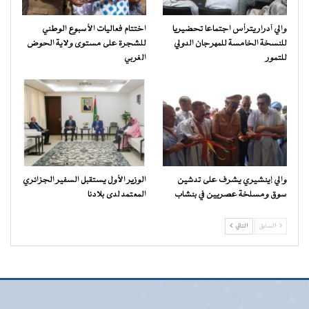
والي آدرار يترأس اجتماعا تحضيريا
اختتام فعاليات الأسبوع الوطني
للنسخة الخامسة للمهرجان الدولي
للشجرة على مستوى ولاية الحوض
للتمور
الغربي
والي إينشيري يشرف على تدشين
الوزير الأول يستقبل السفير الجزائري
سوق ومسلخة عصريين في بنشاب
المعتمد لدى بلادنا
السابق
التالي