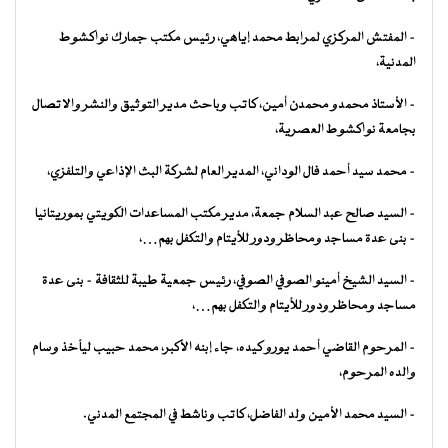
– المفتش المركزي لمرابط محمد إياهي، رئيس مكتب جمارك نواكشوط
المدنية،
– الأستاذ محمدو محمدن أمين، كاتب وباحث مدير التوثيق والنشر والاتصال
بجامعة نواكشوط العصرية،
– محمد سيد أحمد فال الوداني، المدير العام لشركة البث الإذاعي والتلفزي،
– السيد صالح عبد السلام جمعة، مدير مكتب المساعدات الكويتي بموريتانيا
– بنى عدة مساجد ومحاظر ودور للأيتام والتكفل بهم…،
– السيد الشيخ أمينو الصوفي الصوفي، رئيس جمعية طيبة للثقافة – بنى عدة
مساجد ومحاظر ودور للأيتام والتكفل بهم…،
– المرحوم القاضي أحمد يورو كيده، جاء إبنه الأكبر، محمد حبيب ليأخذ وسام
والده المرحوم،
– السيد محمد الأمين ولد الفاضل، كاتب وناشط في المجتمع المدني.