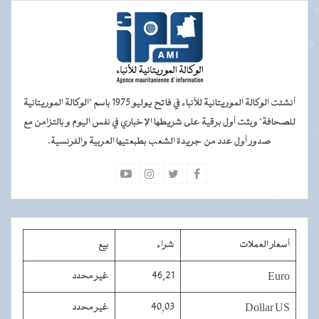
أنشئت الوكالة الموريتانية للأنباء في فاتح يوليو 1975 باسم "الوكالة الموريتانية
للصحافة" وبثت أول برقية على شريطها الإخباري في نفس اليوم و بالتزامن مع
صدور أول عدد من جريدة الشعب بطبعتيها العربية والفرنسية.
أسعار العملات
شراء
بيع
Euro
46,21
غير محدد
Dollar US
40,03
غير محدد