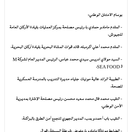
بوسام الامتنان الوطني:
– المقدم مامادو حمادي با، رئيس مصلحة بمركز العمليات بقيادة الأركان العامة
للجيوش،
– المقدم محمد أعلي اكرمبله، قائد قوات المشاة البحرية بقيادة أركان البحرية،
– السيد مولاي ادريس سيدي محمد عباس، الرئيس المدير العام لشركة M
SEA FOOD 3،
– الطبيبة الرائد عالية مونيك جلياه، مديرة التدريب بالمدرسة العسكرية
للصحة،
– النقيب محمد فال محمد سعيد محسن، رئيس مصلحة الإشارة بمديرية
الأمن الوطني،
– النقيب باب أحمدو بمب، المدير الجهوي لتجمع أمن الطرق بالبراكنة،
– الضابط مونتاكا مامادو با، مفوض شرطة السبخة رقم 3،