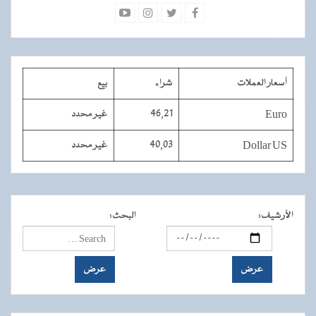
أسعار العملات
شراء
بيع
Euro
46,21
غير محدد
Dollar US
40,03
غير محدد
الأرشيف
:
البحث
: