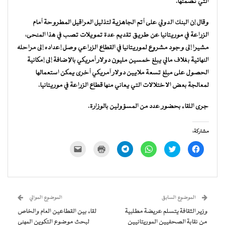
التي تضمنها.
وقال إن البنك الدولي على أتم الجاهزية لتذليل العراقيل المطروحة أمام
الزراعة في موريتانيا عن طريق تقديم عدة تمويلات تصب في هذا المنحى،
مشيرا إلى وجود مشروع لموريتانيا في القطاع الزراعي وصل إعداده إلى مراحله
النهائية بغلاف مالي يبلغ خمسين مليون دولار أمريكي بالإضافة إلى إمكانية
الحصول على مبلغ تسعة ملايين دولار آمريكي أخرى يمكن استعمالها
لمعالجة بعض الاختلالات التي يعاني منها قطاع الزراعة في موريتانيا.
جرى اللقاء بحضور عدد من المسؤولين بالوزارة.
مشاركة:
انقر
اضغط
انقر
انقر
اضغط
النقر
للمشاركة
للمشاركة
للمشاركة
للمشاركة
للطباعة
لإرسال
على
على
على
على
(فتح
رابط
فيسبوك
تويتر
WhatsApp
Telegram
في
عبر
(فتح
(فتح
(فتح
(فتح
نافذة
البريد
في
في
في
في
جديدة)
الإلكتروني
نافذة
نافذة
نافذة
نافذة
إلى
جديدة)
جديدة)
جديدة)
جديدة)
صديق
(فتح
الموضوع السابق
الموضوع الموالي
في
نافذة
وزير الثقافة يتسلم عريضة مطلبية
لقاء بين القطاعين العام والخاص
جديدة)
من نقابة الصحفيين الموريتانيين
لبحث موضوع التكوين المهني