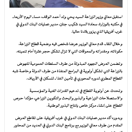
استقبل معالي وزير الزراعة السيد يحي ولد أحمد الوقف، مساء اليوم الأربعاء
في مكتبه بالوزارة، سعادة السيد شكيب جنان، مدير عمليات البنك الدولي في
غرب أفريقيا الذي يزور بلادنا حاليا.
وخلال اللقاء، قدم معالي الوزير عرضا شخص فيه وضعية قطاع الزراعة،
مكوناته، ومقدراته والمعوقات التي لا تزال تشكل حجر عثرة أمام تنميته.
وتضمن العرض الجهود المبذولة من طرف السلطات العمومية للنهوض
بالزراعة التي تشكل أولوية في البرامج المنفذة من طرف الدولة وخاصة شبه
القطاع المطري لدوره المحوري في تأمين الغذاء للسكان في الأرياف.
وتحدث عن أولوية القطاع في تدعيم القدرات الفنية والمؤسسية
والاستصلاحات الزراعية والبذور والبحث والتكوين الزراعي، مؤكدا حرص
القطاع على إنشاء مركز خاص بإنتاج البذور الوطنية.
وبدوره أكد مدير عمليات البنك الدولي في غرب أفريقيا، على تقاطع العرض
المقدم من طرف معالي الوزير مع برنامج البنك الدولي في العديد من المحاور