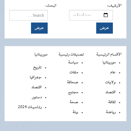
الأرشيف
:
البحث
:
الأقسام الرئيسية
تصنيفات رئيسية
موريتانيا
موريتانيا
سياسة
تاريخ
عام
ملفات
جغرافيا
ولايات
صحافة
اقتصاد
اقتصاد
مجتمع
دستور
ثقافة
صحة
رئـاسيـات 2024
رياضة
بيئة