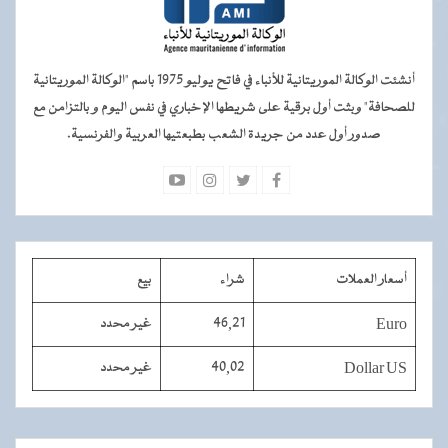
أنشئت الوكالة الموريتانية للأنباء في فاتح يوليو 1975 باسم "الوكالة الموريتانية
للصحافة" وبثت أول برقية على شريطها الإخباري في نفس اليوم و بالتزامن مع
صدور أول عدد من جريدة الشعب بطبعتيها العربية والفرنسية.
أسعار العملات
شراء
بيع
Euro
46,21
غير محدد
Dollar US
40,02
غير محدد