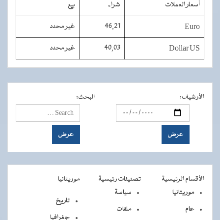
أسعار العملات
شراء
بيع
Euro
46,21
غير محدد
Dollar US
40,03
غير محدد
الأرشيف
:
البحث
:
الأقسام الرئيسية
تصنيفات رئيسية
موريتانيا
موريتانيا
سياسة
تاريخ
عام
ملفات
جغرافيا