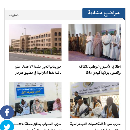
مواضيع مشابهة
المزيد..
إطلاق الأسبوع الوطني للثقافة
موريتانيا تدين بشدة الاعتداء على
والفنون بولاية كيدي ماغا
ناقلة نفط إماراتية في مضيق هرمز
حزب صيانة المكتسبات الديمقراطية
حزب الصواب يطلق حملة للانتساب