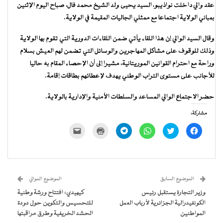
عقد والي داخلت نواذيبو، السيد يحيى ولد الشيخ محمد فال، صباح اليوم الإثنين
بمباني الولاية اجتماعا مع ممثلي الجاليات المقيمة في الولاية.
وقال السيد الوالي إن هذا اللقاء يأتي ضمن اللقاءات الدورية التي تقوم بها الولاية
وذلك للوقوف على مشاكل المهاجرين والوسائل التي تضمن لهم العيش بسلام
وراحة مع احترام القوانين الموريتانية، مشيرا إلى أن الإحصاء المقام به حاليا
للأجانب على مستوى التراب الوطني يهدف لإعطائهم بطاقات إقامة.
حضر الاجتماع الوالي المساعد والسلطات الأمنية والإدارية بالولاية.
مشاركة:
انقر
اضغط
انقر
انقر
اضغط
النقر
للمشاركة
للمشاركة
للمشاركة
للمشاركة
للطباعة
لإرسال
على
على
على
على
(فتح
رابط
فيسبوك
تويتر
WhatsApp
Telegram
في
عبر
(فتح
(فتح
(فتح
(فتح
نافذة
البريد
في
في
في
في
جديدة)
الإلكتروني
نافذة
نافذة
نافذة
نافذة
إلى
جديدة)
جديدة)
جديدة)
جديدة)
صديق
(فتح
الموضوع السابق
الموضوع الموالي
في
نافذة
وزير التجارة يستقبل رئيس
كيهيدي: افتتاح ورشة وطنية
جديدة)
الكونفيدرالية الجزائرية لأرباب العمل
للتحسيس والتكوين حول دودة
المواطنين
الحشد الخريفية وطرق مراقبتها