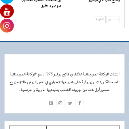
يفتتح مقرا له في نواذيبو
إلى منظمته النسائية تحضيرا
لمؤتمرها الأول
السابق
التالي
أنشئت الوكالة الموريتانية للأنباء في فاتح يوليو 1975 باسم "الوكالة الموريتانية
للصحافة" وبثت أول برقية على شريطها الإخباري في نفس اليوم و بالتزامن مع
صدور أول عدد من جريدة الشعب بطبعتيها العربية والفرنسية.