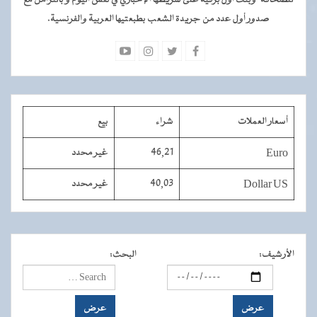
صدور أول عدد من جريدة الشعب بطبعتيها العربية والفرنسية.
أسعار العملات
شراء
بيع
Euro
46,21
غير محدد
Dollar US
40,03
غير محدد
الأرشيف
:
البحث
: