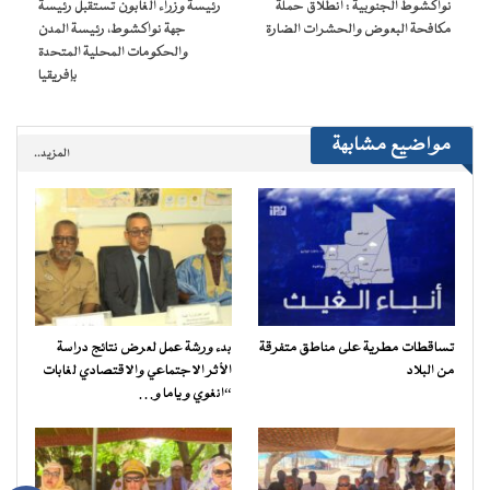
نواكشوط الجنوبية : انطلاق حملة
رئيسة وزراء الغابون تستقبل رئيسة
جديدة)
مكافحة البعوض والحشرات الضارة
جهة نواكشوط، رئيسة المدن
والحكومات المحلية المتحدة
بإفريقيا
مواضيع مشابهة
المزيد..
تساقطات مطرية على مناطق متفرقة
بدء ورشة عمل لعرض نتائج دراسة
من البلاد
الأثر الاجتماعي والاقتصادي لغابات
“انغوي و ياما و…