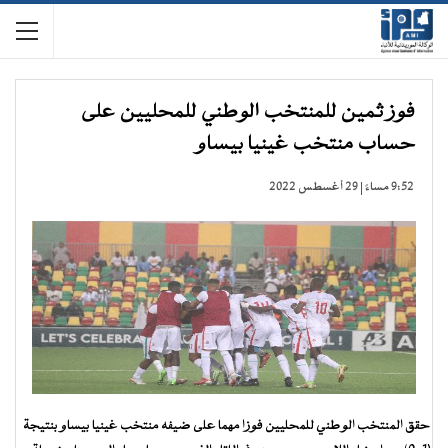
فوز ثمين للمنتخب الوطني للمحليين على
حساب منتخب غينيا بيساو
9:52 مساءً | 29 أغسطس 2022
حقق المنتخب الوطني للمحليين فوزا مهما على ضيفه منتخب غينيا بيساو بنتيجة