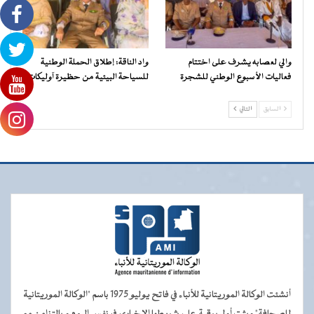
والي لعصابه يشرف على اختتام
واد الناقة: إطلاق الحملة الوطنية
فعاليات الأسبوع الوطني للشجرة
للسياحة البيئية من حظيرة آوليكات
السابق
التالي
أنشئت الوكالة الموريتانية للأنباء في فاتح يوليو 1975 باسم "الوكالة الموريتانية
للصحافة" وبثت أول برقية على شريطها الإخباري في نفس اليوم و بالتزامن مع