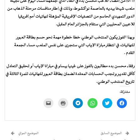
(1-0) من إمضاء اللاعب محسن بده في اللقاء الذي جمعهما مساء اليوم على نجيلة
ملعب شيخا بيديه بالعاصمة نواكشوط، وذلك في إطار منافسات مرحلة الذهاب من
الدور التمهيدي الحاسم من التصفيات الإفريقية المؤهلة لنهائيات أمم إفريقيا
للاعبين المحليين التي ستقام بالجزائر العام المقبل.
وبهذا الفوز يكون المنتخب الوطني خطا خطوة مهمة نحو حسم بطاقة العبور
للنهائيات، في انتظار مباراة الإياب التي ستجرى على نفس الملعب مساء الجمعة
القادم .
رفقاء محسن بده مطالبون بالفوز على غينيا بيساو في مباراة الإياب أو تحقيق التعادل
كأقل تقدير وتجنب الحسابات المعقدة لضمان بطاقة العبور للنهائيات للمرة الثالثة في
تاريخ المنتخب الوطني.
مشاركة:
انقر
اضغط
انقر
انقر
اضغط
النقر
للمشاركة
للمشاركة
للمشاركة
للمشاركة
للطباعة
لإرسال
على
على
على
على
(فتح
رابط
فيسبوك
تويتر
WhatsApp
Telegram
في
عبر
(فتح
(فتح
(فتح
(فتح
نافذة
البريد
في
في
في
في
جديدة)
الإلكتروني
نافذة
نافذة
نافذة
نافذة
إلى
جديدة)
جديدة)
جديدة)
جديدة)
صديق
(فتح
الموضوع السابق
الموضوع الموالي
في
نافذة