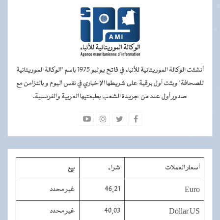
أنشئت الوكالة الموريتانية للأنباء في فاتح يوليو 1975 باسم "الوكالة الموريتانية
للصحافة" وبثت أول برقية على شريطها الإخباري في نفس اليوم و بالتزامن مع
صدور أول عدد من جريدة الشعب بطبعتيها العربية والفرنسية.
أسعار العملات
شراء
بيع
Euro
46,21
غير محدد
Dollar US
40,03
غير محدد