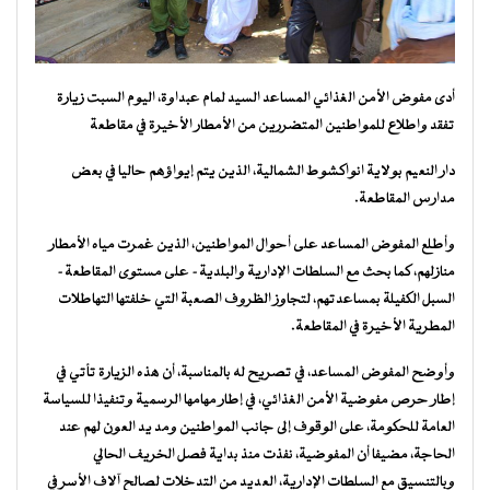
أدى مفوض الأمن الغذائي المساعد السيد لمام عبداوة، اليوم السبت زيارة
تفقد واطلاع للمواطنين المتضررين من الأمطار الأخيرة في مقاطعة
دار النعيم بولاية انواكشوط الشمالية، الذين يتم إيواؤهم حاليا في بعض
مدارس المقاطعة.
وأطلع المفوض المساعد على أحوال المواطنين، الذين غمرت مياه الأمطار
منازلهم، كما بحث مع السلطات الإدارية والبلدية- على مستوى المقاطعة-
السبل الكفيلة بمساعدتهم، لتجاوز الظروف الصعبة التي خلفتها التهاطلات
المطرية الأخيرة في المقاطعة.
وأوضح المفوض المساعد، في تصريح له بالمناسبة، أن هذه الزيارة تأتي في
إطار حرص مفوضية الأمن الغذائي، في إطار مهامها الرسمية وتنفيذا للسياسة
العامة للحكومة، على الوقوف إلى جانب المواطنين ومد يد العون لهم عند
الحاجة، مضيفا أن المفوضية، نفذت منذ بداية فصل الخريف الحالي
وبالتنسيق مع السلطات الإدارية، العديد من التدخلات لصالح آلاف الأسر في