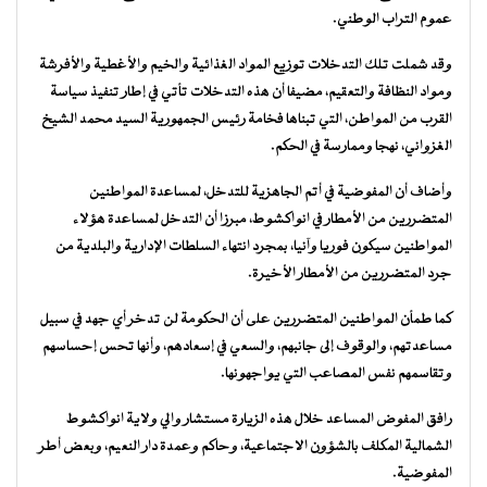
عموم التراب الوطني.
وقد شملت تلك التدخلات توزيع المواد الغذائية والخيم والأغطية والأفرشة
ومواد النظافة والتعقيم، مضيفا أن هذه التدخلات تأتي في إطار تنفيذ سياسة
القرب من المواطن، التي تبناها فخامة رئيس الجمهورية السيد محمد الشيخ
الغزواني، نهجا وممارسة في الحكم.
وأضاف أن المفوضية في أتم الجاهزية للتدخل، لمساعدة المواطنين
المتضررين من الأمطار في انواكشوط، مبرزا أن التدخل لمساعدة هؤلاء
المواطنين سيكون فوريا وآنيا، بمجرد انتهاء السلطات الإدارية والبلدية من
جرد المتضررين من الأمطار الأخيرة.
كما طمأن المواطنين المتضررين على أن الحكومة لن تدخر أي جهد في سبيل
مساعدتهم، والوقوف إلى جانبهم، والسعي في إسعادهم، وأنها تحس إحساسهم
وتقاسمهم نفس المصاعب التي يواجهونها.
رافق المفوض المساعد خلال هذه الزيارة مستشار والي ولاية انواكشوط
الشمالية المكلف بالشؤون الاجتماعية، وحاكم وعمدة دار النعيم، وبعض أطر
المفوضية.