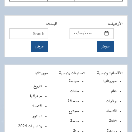
الأرشيف
:
البحث
:
الأقسام الرئيسية
تصنيفات رئيسية
موريتانيا
موريتانيا
سياسة
تاريخ
عام
ملفات
جغرافيا
ولايات
صحافة
اقتصاد
اقتصاد
مجتمع
دستور
ثقافة
صحة
رئـاسيـات 2024
رياضة
بيئة