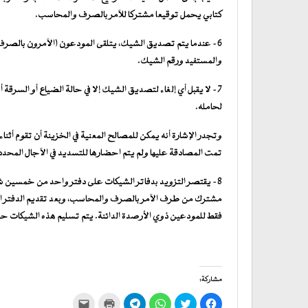
كتابي يحمل توقيعا مشتركا للآمر بالصرف والمحاسب.
6- عندما يتم تصديق الشيك، يتلقى المودعون (الآمرون بالصرف وال
والمستفيد ورقم الشيك.
7- لا يقبل أي إلغاء لتصديق الشيك إلا في حالة الضياع أو السرقة أ
لحامله.
وتجدر الإشارة أنه يمكن للمصالح المعنية في الخزينة أن تقوم أثن
تمت المصادقة عليها ولم يتم احضارها للتسديد في الآجال المحدد
8- يقتصر التزويد بدفاتر الشيكات على دفتر واحد من خمسين شيك
مشترك من طرف الآمر بالصرف والمحاسب، وبعد تقديم الدفتر ال
فقط للمودعين ذوي الأرصدة الدائنة. يتم تسليم هذه الشيكات حص
مشاركة:
انقر
اضغط
انقر
انقر
اضغط
النقر