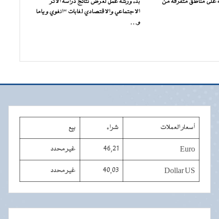
على مناطق متفرقة من
بدء ورشة عمل لعرض نتائج دراسة الأثر
الاجتماعي والاقتصادي لغابات “انغوي و ياما
و…
أسعار العملات
شراء
بيع
Euro
46,21
غير محدد
Dollar US
40,03
غير محدد