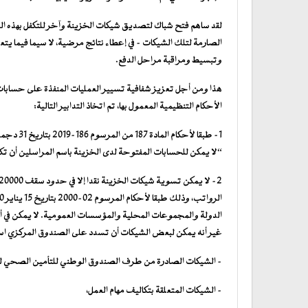
لقد ساهم فتح شباك لتصديق شيكات الخزينة وآخر للتكفل بهذه ال
الصارمة لتلك الشيكات – في إعطاء نتائج مرضية، لا سيما فيما
وتبسيط ومراقبة مراحل الدفع.
هذا ومن أجل تعزيز شفافية تسيير العمليات المنفذة على حسابات
الأحكام التنظيمية المعمول بها، تم اتخاذ التدابير التالية:
“لا يمكن للحسابات المفتوحة لدى الخزينة باسم المراسلين أن 
الدولة والمجموعات المحلية والمؤسسات العمومية. لا يمكن في 
غير أنه يمكن لبعض الشيكات أن تسدد على الصندوق المركزي استناد
– الشيكات الصادرة من طرف الصندوق الوطني للتأمين الصحي لص
– الشيكات المتعلقة بتكاليف مهام العمل،