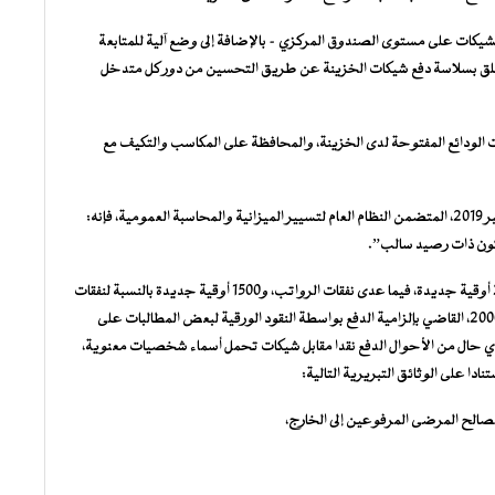
شيكات على مستوى الصندوق المركزي – بالإضافة إلى وضع آلية للمتابعة
 يتعلق بسلاسة دفع شيكات الخزينة عن طريق التحسين من دور كل متدخل
 الودائع المفتوحة لدى الخزينة، والمحافظة على المكاسب والتكيف مع
1- طبقا لأحكام المادة 187 من المرسوم 186-2019 بتاريخ 31 دجمبر 2019، المتضمن النظام العام لتسيير الميزانية والمحاسبة العمومية، فإنه:
تكون ذات رصيد سالب”.
2- لا يمكن تسوية شيكات الخزينة نقدا إلا في حدود سقف 20000 أوقية جديدة، فيما عدى نفقات الرواتب، و1500 أوقية جديدة بالنسبة لنفقات
الرواتب، وذلك طبقا لأحكام المرسوم 02-2000 بتاريخ 15 يناير 2000، القاضي بإلزامية الدفع بواسطة النقود الورقية لبعض المطالبات على
أي حال من الأحوال الدفع نقدا مقابل شيكات تحمل أسماء شخصيات معنوية،
ا على الوثائق التبريرية التالية:
الح المرضى المرفوعين إلى الخارج،