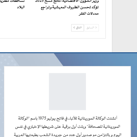
وزير الشؤون الاقتصادية: نتائج مسح 2025
تساقطات مطرية 
تؤكد تحسن الظروف المعيشية وتراجع
البلاد
معدلات الفقر
السابق
التالي
أنشئت الوكالة الموريتانية للأنباء في فاتح يوليو 1975 باسم "الوكالة
الموريتانية للصحافة" وبثت أول برقية على شريطها الإخباري في نفس
اليوم و بالتزامن مع صدور أول عدد من جريدة الشعب بطبعتيها العربية