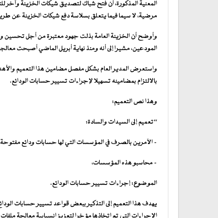
المعنية المذكورة، أن فتح شباك لتصديق شيكات الخزينة وآخر لل
مرضية، لا سيما فيما يتعلق بسلاسة دفع شيكات الخزينة عن طر
وأوضح أن الخزينة العامة بذلت جهود معتبرة من أجل تحسين و
المودعين، مشيرا إلى أنه ومنذ نهاية أبريل الماضي أصبحت معالج
واستعرض المدير العام بشكل مفصل مضامين هذا التعميم والأهداف 
بالالتزام بمضامينه تسهيلا لإجراءات تسيير حسابات الودائع.
وهذا نص التعميم:
“تعميم إلى السيدات والسادة:
– الآمرين بالصرف في المؤسسات التي لها حسابات ودائع مفتوحة ل
– محاسبو هذه المؤسسات،
الموضوع: إجراءات تسيير حسابات الودائع.
يهدف هذا التعميم إلى التذكير ببعض قواعد تسيير حسابات الودائ
الإجراءات التي تم اتخاذها مؤخرا لتعزيز انسيابية معالجة ملفات ا