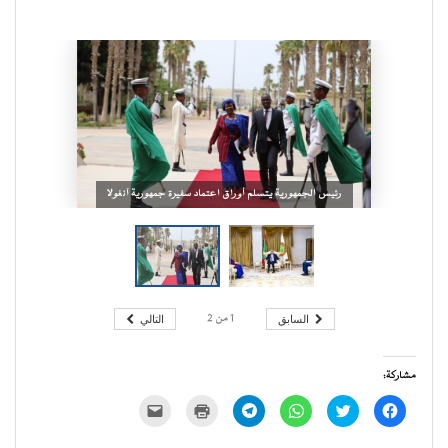
رئيس الجمهورية يتسلم أوراق اعتماد سفيرة جمهورية آنغولا
السابق
التالي
1
من
2
مشاركة:
انقر
اضغط
انقر
انقر
اضغط
النقر
للمشاركة
للمشاركة
للمشاركة
للمشاركة
للطباعة
لإرسال
على
على
على
على
(فتح
رابط
فيسبوك
تويتر
WhatsApp
Telegram
في
عبر