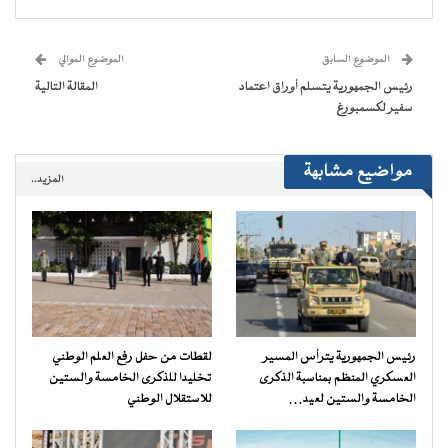
(فتح
(فتح
(فتح
(فتح
نافذة
البريد
في
في
في
في
جديدة)
الإلكتروني
نافذة
نافذة
نافذة
نافذة
إلى
جديدة)
جديدة)
جديدة)
جديدة)
صديق
(فتح
الموضوع السابق
الموضوع الموالي
في
نافذة
رئيس الجمهورية يتسلم أوراق اعتماد
المقالة التالية
جديدة)
سفير لكسمبورغ
مواضيع مشابهة
المزيد..
رئيس الجمهورية يترأس المسير
لقطات من حفل رفع العلم الوطني
العسكري المنظم بمناسبة الذكرى
تخليدا للذكرى الخامسة والستين
الخامسة والستين لعيد…
للاستقلال الوطني