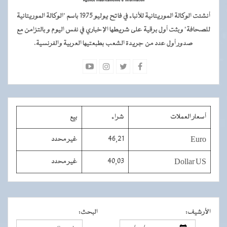
أنشئت الوكالة الموريتانية للأنباء في فاتح يوليو 1975 باسم "الوكالة الموريتانية
للصحافة" وبثت أول برقية على شريطها الإخباري في نفس اليوم و بالتزامن مع
صدور أول عدد من جريدة الشعب بطبعتيها العربية والفرنسية.
أسعار العملات
شراء
بيع
Euro
46,21
غير محدد
Dollar US
40,03
غير محدد
الأرشيف
:
البحث
: