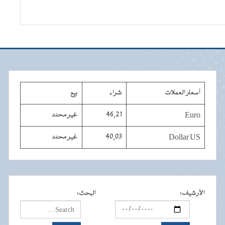
أسعار العملات
شراء
بيع
Euro
46,21
غير محدد
Dollar US
40,03
غير محدد
الأرشيف
:
البحث
: