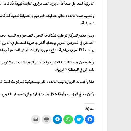
الدولية للتدخل ضد آفة الجراد الصحراوي التابعة لهيئة مكافحة ال
وتشهد هذه القاعدة حاليا عمليات الترميم والصيانة لتعود كما كا
الصيفية.
وبين مدير المركز الوطني لمكافحة الجراد الصحراوي السيد محمد ا
التدخل في الحوض الغربي يجعلها أكثر جاهزية للتدخل في الدول الو
بواسطة 19 سيارة رباعية الدفع مجهزة وآليات الرش المناسبة وطائرات مسيرة مستخدمة في عمليات الاستكشاف.
وأضاف أن هذه القاعدة تعتبر موقعا استراتيجيا لتدريب وتكوين 
للتدخل في المنطقة الغربية.
هذا وأشفعت الزيارة لهذه القاعدة اللوجيستيكية لمركز مكافحة 
وكان معالي الوزير مرفوقا خلال هذه الزيارة بوالي الحوض الغربي ا
مشاركة:
انقر
اضغط
انقر
انقر
اضغط
النقر
للمشاركة
للمشاركة
للمشاركة
للمشاركة
للطباعة
لإرسال
على
على
على
على
(فتح
رابط
فيسبوك
تويتر
WhatsApp
في
Telegram
عبر