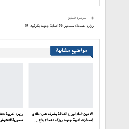
(فتح
(فتح
(فتح
(فتح
نافذة
البريد
في
في
في
في
جديدة)
الإلكتروني
نافذة
نافذة
نافذة
نافذة
إلى
جديدة)
جديدة)
جديدة)
جديدة)
صديق
(فتح
الموضوع السابق
في
نافذة
جديدة)
وزارة الصحة: تسجيل 56 إصابة جديدة بكوفيد_19
مواضيع مشابهة
الأمين العام لوزارة الثقافة يشرف على إطلاق
وزيرة التربية تت
إصدارات أدبية جديدة ويؤكد دعم الإبداع…
محورية التفتيش ف