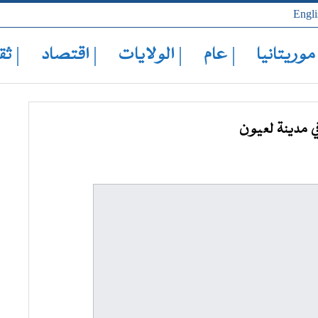
Engli
 موريتانيا
| عام
| الولايات
| اقتصاد
| ثق
ي مدينة لعيون