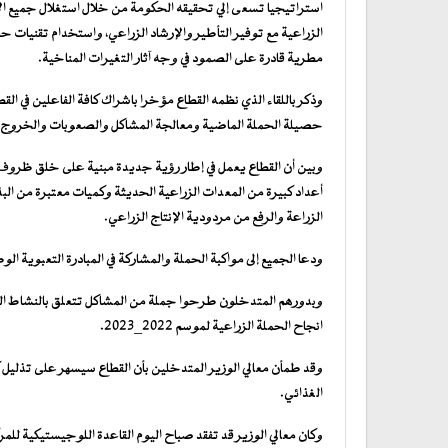
استراتيجيا تسعى إلي تحقيقه الحكومة من خلال استغلال جميع الأ
الزراعية مع توفير التأطير والإرشاد الزراعي، واستخدام تقنيات حص
مطرية قادرة على الصمود في وجه آثار التغيرات المناخية.
وذكر باللقاء الذي نظمه القطاع مؤخرا باشراك كافة الفاعلين في 
حصيلة الحملة الماضية ومعالجة المشاكل والصعوبات والخروج بتو
وبين أن القطاع يعمل في إطار رؤية جديدة مبنية على خلق ظروف ع
أعداد كبيرة من المعدات الزراعية الحديثة وكميات معتبرة من الب
الزراعة والرفع من مردودية الإنتاج الزراعي.
ودعا الجميع إلى مواكبة الحملة والمشاركة في المبادرة التعبوية ال
وبدورهم المتدخلون طرحوا جملة من المشاكل تتعلق بالنشاط الزرا
انجاح الحملة الزراعية لموسم 2022_2023.
وقد طمأن معالي الوزير المتدخلين بأن القطاع سيسهر على تذليل ك
الغذائي.
وكان معالي الوزير قد تفقد صباح اليوم القاعدة اللوجيستيكية لل