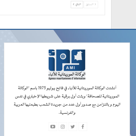
السابق
التالي
أنشئت الوكالة الموريتانية للأنباء في فاتح يوليو 1975 باسم "الوكالة
الموريتانية للصحافة" وبثت أول برقية على شريطها الإخباري في نفس
اليوم و بالتزامن مع صدور أول عدد من جريدة الشعب بطبعتيها العربية
والفرنسية.