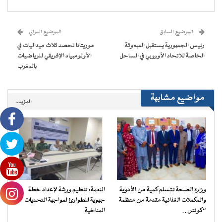
فيسبوك
تويتر
WhatsApp
Telegram
في
عبر
(فتح
(فتح
(فتح
(فتح
نافذة
البريد
في
في
في
في
جديدة)
الإلكتروني
نافذة
نافذة
نافذة
نافذة
إلى
جديدة)
جديدة)
جديدة)
جديدة)
صديق
(فتح
الموضوع السابق
الموضوع الموالي
في
نافذة
رئيس الجمهورية يستقبل المبعوثة
موريتانا تحصد ثلاث ميداليات في
جديدة)
الخاصة للاتحاد الأوروبي في الساحل
الأولومبياد الإفريقي للرياضيات
بالمغرب
مواضيع مشابهة
المزيد..
وزارة الصحة تتسلم كمية من الأدوية
النعمة: تنظيم ورشة لإعداد خطة
والمكملات الغذائية مقدمة من منظمة
جهوية للطوارئ لمواجهة التحديات
“كونتر…
المناخية