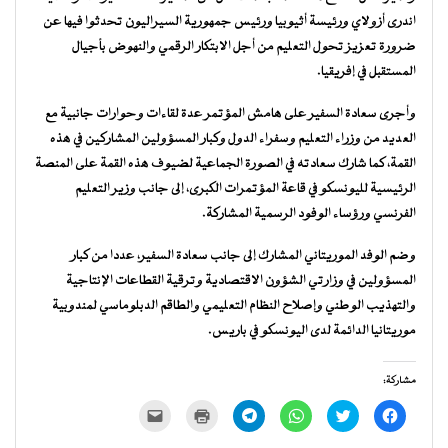
اندرى أزولاي ورئيسة أثيوبيا ورئيس جمهورية السيراليون تحدثوا فيها عن
ضرورة تعزيز تحول التعليم من أجل الابتكار الرقمي والنهوض بأجيال
المستقبل في إفريقيا.
وأجرى سعادة السفير على هامش المؤتمر عدة لقاءات وحوارات جانبية مع
العديد من وزراء التعليم وسفراء الدول وكبار المسؤولين المشاركين في هذه
القمة، كما شارك سعادته في الصورة الجماعية لضيوف هذه القمة على المنصة
الرئيسية لليونسكو في قاعة المؤتمرات الكبرى، إلى جانب وزير التعليم
الفرنسي ورؤساء الوفود الرسمية المشاركة.
وضم الوفد الموريتاني المشارك إلى جانب سعادة السفير، عددا من كبار
المسؤولين في وزارتي الشؤون الاقتصادية وترقية القطاعات الإنتاجية
والتهذيب الوطني وإصلاح النظام التعليمي والطاقم الدبلوماسي لمندوبية
موريتانيا الدائمة لدى اليونسكو في باريس.
مشاركة:
انقر
اضغط
انقر
انقر
اضغط
النقر
للمشاركة
للمشاركة
للمشاركة
للمشاركة
للطباعة
لإرسال
على
على
على
على
(فتح
رابط