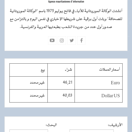
أنشئت الوكالة الموريتانية للأنباء في فاتح يوليو 1975 باسم "الوكالة الموريتانية
للصحافة" وبثت أول برقية على شريطها الإخباري في نفس اليوم و بالتزامن مع
صدور أول عدد من جريدة الشعب بطبعتيها العربية والفرنسية.
أسعار العملات
شراء
بيع
Euro
46,21
غير محدد
Dollar US
40,03
غير محدد
الأرشيف
:
البحث
: