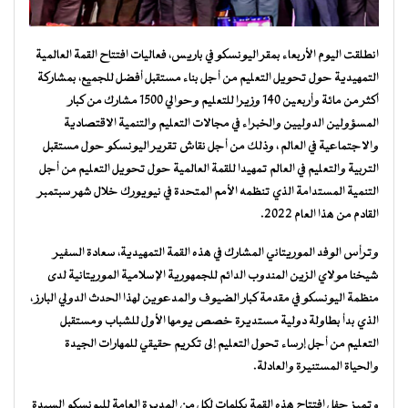
انطلقت اليوم الأربعاء بمقر اليونسكو في باريس، فعاليات افتتاح القمة العالمية
التمهيدية حول تحويل التعليم من أجل بناء مستقبل أفضل للجميع، بمشاركة
أكثر من مائة وأربعين 140 وزيرا للتعليم وحوالي 1500 مشارك من كبار
المسؤولين الدوليين والخبراء في مجالات التعليم والتنمية الاقتصادية
والاجتماعية في العالم ، وذلك من أجل نقاش تقرير اليونسكو حول مستقبل
التربية والتعليم في العالم تمهيدا للقمة العالمية حول تحويل التعليم من أجل
التنمية المستدامة الذي تنظمه الأمم المتحدة في نيويورك خلال شهر سبتمبر
القادم من هذا العام 2022.
وترأس الوفد الموريتاني المشارك في هذه القمة التمهيدية، سعادة السفير
شيخنا مولاي الزين المندوب الدائم للجمهورية الإسلامية الموريتانية لدى
منظمة اليونسكو في مقدمة كبار الضيوف والمدعوين لهذا الحدث الدولي البارز ،
الذي بدأ بطاولة دولية مستديرة خصص يومها الأول للشباب ومستقبل
التعليم من أجل إرساء تحول التعليم إلى تكريم حقيقي للمهارات الجيدة
والحياة المستنيرة والعادلة.
وتميز حفل افتتاح هذه القمة بكلمات لكل من المديرة العامة لليونسكو السيدة