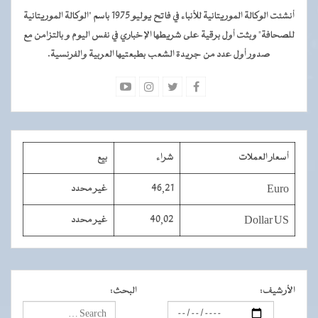
أنشئت الوكالة الموريتانية للأنباء في فاتح يوليو 1975 باسم "الوكالة الموريتانية
للصحافة" وبثت أول برقية على شريطها الإخباري في نفس اليوم و بالتزامن مع
صدور أول عدد من جريدة الشعب بطبعتيها العربية والفرنسية.
أسعار العملات
شراء
بيع
Euro
46,21
غير محدد
Dollar US
40,02
غير محدد
الأرشيف
:
البحث
: