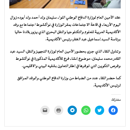
عقد الأمين العام لوزارة الدفاع الوطني اللواء سليمان ولد أحمد ولد أبوده زوال
اليوم الأربعاء في قاعة الاجتماعات بمقر الوزارة في نواكشوط اجتماعا مع وفد
الأكاديمية العربية للعلوم والتكنلوجيا والنقل البحري الذي يزور بلادنا حاليا
برئاسة السيد إسماعيل عبد الغفار، رئيس الأكاديمية.
وتناول اللقاء الذي جرى بحضور الأمين العام لوزارة التجهيز والنقل، السيد عبد
القادر محمد سليمان، موضوع إنشاء فرع للأكاديمية المذكورة في نواكشوط
وفرص التكوين التي توفرها في إطار التعاون بشقيه البيني والاقليمي.
كما حضر اللقاء عدد من الضباط من وزارة الدفاع الوطني والوفد المرافق
لرئيس الأكاديمية.
مشاركة:
انقر
اضغط
انقر
انقر
اضغط
النقر
للمشاركة
للمشاركة
للمشاركة
للمشاركة
للطباعة
لإرسال
على
على
على
على
(فتح
رابط
فيسبوك
تويتر
WhatsApp
Telegram
في
عبر
(فتح
(فتح
(فتح
(فتح
نافذة
البريد
في
في
في
في
جديدة)
الإلكتروني