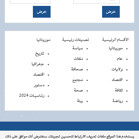
الأقسام الرئيسية
تصنيفات رئيسية
موريتانيا
موريتانيا
سياسة
تاريخ
عام
ملفات
جغرافيا
ولايات
صحافة
اقتصاد
اقتصاد
مجتمع
دستور
ثقافة
صحة
رئـاسيـات 2024
رياضة
بيئة
جميــــع
جميع الحقوق محفوظة © 2026 - الوكالة الموريتانية للأنباء
يستخدم هذا الموقع ملفات تعريف الارتباط لتحسين تجربتك. سنفترض أنك موافق على ذلك