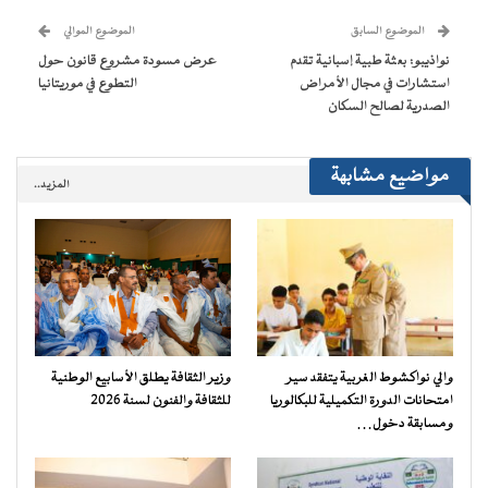
نافذة
نافذة
نافذة
نافذة
إلى
جديدة)
جديدة)
جديدة)
جديدة)
صديق
(فتح
الموضوع السابق
الموضوع الموالي
في
نافذة
نواذيبو: بعثة طبية إسبانية تقدم
عرض مسودة مشروع قانون حول
جديدة)
استشارات في مجال الأمراض
التطوع في موريتانيا
الصدرية لصالح السكان
مواضيع مشابهة
المزيد..
والي نواكشوط الغربية يتفقد سير
وزير الثقافة يطلق الأسابيع الوطنية
امتحانات الدورة التكميلية للبكالوريا
للثقافة والفنون لسنة 2026
ومسابقة دخول…