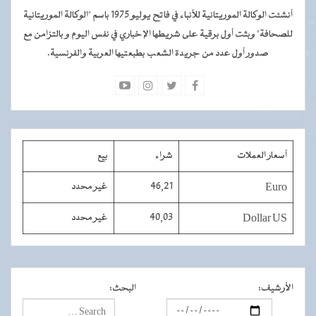
أنشئت الوكالة الموريتانية للأنباء في فاتح يوليو 1975 باسم "الوكالة الموريتانية
للصحافة" وبثت أول برقية على شريطها الإخباري في نفس اليوم و بالتزامن مع
صدور أول عدد من جريدة الشعب بطبعتيها العربية والفرنسية.
أسعار العملات
شراء
بيع
Euro
46,21
غير محدد
Dollar US
40,03
غير محدد
الأرشيف
:
البحث
: