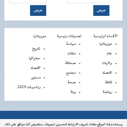
الأقسام الرئيسية
تصنيفات رئيسية
موريتانيا
موريتانيا
سياسة
تاريخ
عام
ملفات
جغرافيا
ولايات
صحافة
اقتصاد
اقتصاد
مجتمع
دستور
ثقافة
صحة
رئـاسيـات 2024
رياضة
بيئة
جميــــع
جميع الحقوق محفوظة © 2026 - الوكالة الموريتانية للأنباء
يستخدم هذا الموقع ملفات تعريف الارتباط لتحسين تجربتك. سنفترض أنك موافق على ذلك